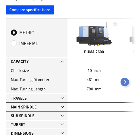
Compare specifications
F
a
METRIC
v
o
IMPERIAL
r
i
PUMA 2600
t
e
CAPACITY
s
Chuck size
10 inch
Max. Turning Diameter
481 mm
Max. Turning Length
790 mm
TRAVELS
MAIN SPINDLE
SUB SPINDLE
TURRET
DIMENSIONS