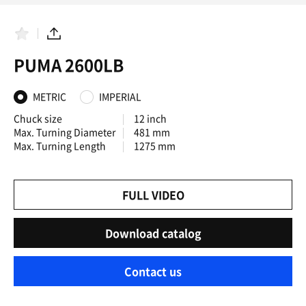
F
S
a
h
PUMA 2600LB
v
a
o
r
r
e
i
METRIC
IMPERIAL
t
e
Chuck size
12 inch
s
Max. Turning Diameter
481 mm
Max. Turning Length
1275 mm
FULL VIDEO
Download catalog
Contact us