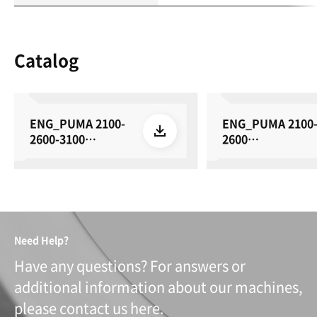
Catalog
ENG_PUMA 2100-
ENG_PUMA 2100
2600-3100
2600
series_su_E36_26
YII_SU_E20_2606
0615
5
Need Help?
Have any questions? For answers or
additional information about our machines,
please contact us here.