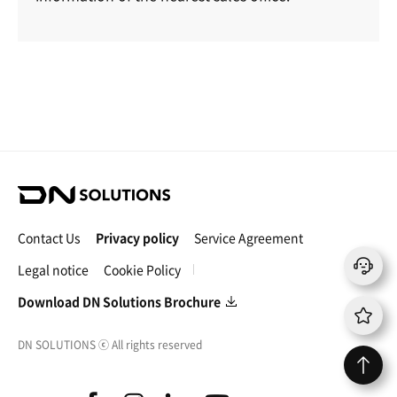
D
N
S
Contact Us
Privacy policy
Service Agreement
o
l
Legal notice
Cookie Policy
u
t
Download DN Solutions Brochure
i
o
DN SOLUTIONS
ⓒ
All rights reserved
n
s
f
i
l
y