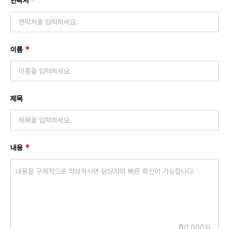
필
연락처
경기도
*
Angola
수
경상남도
Antigua and Barbuda
경상북도
Argentina
광주광역시
필
이름
*
Armenia
대구광역시
수
Australia
대전광역시
Austria
부산광역시
Azerbaijan
제목
서울특별시
The Bahamas
울산광역시
Bahrain
전라도
Bangladesh
제주도
필
내용
*
Barbados
수
충청남도
Belarus
충청북도
Belgium
인천광역시
Belize
Benin
Bhutan
0
/1,000자