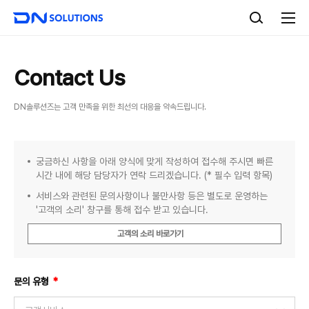
D
검
N
색
전
S
체
o
메
l
뉴
u
Contact Us
t
i
DN솔루션즈는 고객 만족을 위한 최선의 대응을 약속드립니다.
o
정보
n
입력
s
궁금하신 사항을 아래 양식에 맞게 작성하여 접수해 주시면 빠른
시간 내에 해당 담당자가 연락 드리겠습니다. (* 필수 입력 항목)
서비스와 관련된 문의사항이나 불만사항 등은 별도로 운영하는
'고객의 소리' 창구를 통해 접수 받고 있습니다.
고객의 소리 바로가기
필
문의 유형
*
수