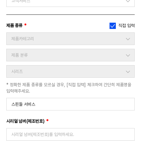
고객서비스
문의 유형을 선택하세요.
제품 구매
필
제품 종류
*
직접 입력
기술 지원
수
부품
제품카테고리
고객서비스
채용
제품 분류
기타
시리즈
* 정확한 제품 종류를 모르실 경우, [직접 입력] 체크하여 간단히 제품명을
입력해주세요.
필
시리얼 넘버(제조번호)
*
수