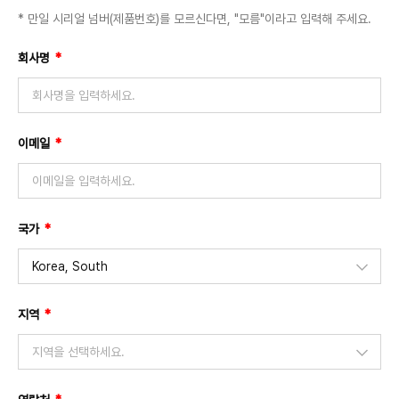
* 만일 시리얼 넘버(제품번호)를 모르신다면, "모름"이라고 입력해 주세요.
필
회사명
*
수
필
이메일
*
수
필
국가
*
수
Korea, South
국가를 선택하세요.
필
지역
Afghanistan
*
수
Albania
지역을 선택하세요.
Algeria
지역을 선택하세요.
Andorra