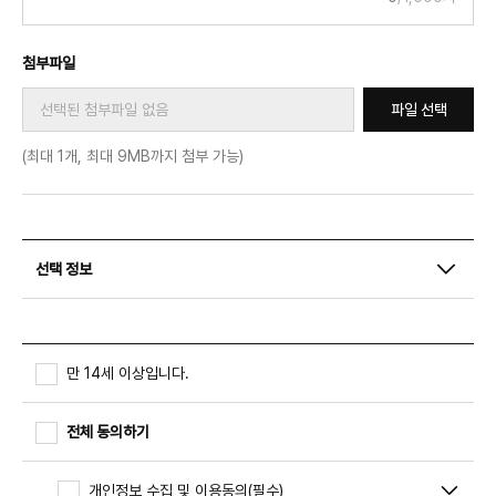
Bolivia
Bosnia and Herzegovina
첨부파일
Botswana
파일 선택
Brazil
Brunei
(최대 1개, 최대 9MB까지 첨부 가능)
Bulgaria
Burkina Faso
Burundi
Cabo Verde
선택 정보
Cambodia
Cameroon
Canada
만 14세 이상입니다.
Central African Republic
Chad
전체 동의하기
Chile
China
개인정보 수집 및 이용동의(필수)