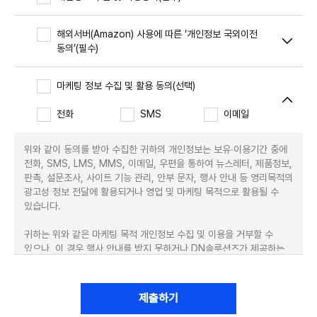
약
Colombia
관
보
Comoros
해외서버(Amazon) 사용에 따른 ‘개인정보 국외이전
기
약
동의’(필수)
Congo, Democratic Republic of the
관
Congo, Republic of the
보
마케팅 정보 수집 및 활용 동의(선택)
기
Costa Rica
전
Cote d’Ivoire
전화
SMS
이메일
문
Croatia
보
기
위와 같이 동의를 받아 수집한 귀하의 개인정보는 보유∙이용기간 중에
Cuba
전화, SMS, LMS, MMS, 이메일, 우편을 통하여 뉴스레터, 제품정보,
Cyprus
판촉, 설문조사, 사이트 기능 관리, 안부 문자, 행사 안내 등 영리목적의
Czech Republic
광고성 정보 전달에 활용되거나 영업 및 마케팅 목적으로 활용될 수
있습니다.
Denmark
Djibouti
귀하는 위와 같은 마케팅 목적 개인정보 수집 및 이용을 거부할 수
있으나, 이 경우 행사 안내를 받지 못하거나 DN솔루션즈가 제공하는
Dominica
유용한 정보를 받지 못할 수 있습니다.
Dominican Republic
East Timor？(Timor-Leste)
마케팅 정보 수집 및 활용 동의를 하시면 다음 정보를 명시한 기간 동안
제출하기
보유 합니다.
Ecuador