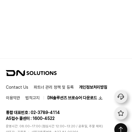
Egypt
- 보유 항목 : 이름, 주소, 이메일, 회사명, 연락처, 생년월일
- 보유 기간 : 1년
El Salvador
Equatorial Guinea
Eritrea
Estonia
Eswatini
Ethiopia
Fiji
Finland
D
N
France
S
Contact Us
파트너 관리 정책 및 등록
개인정보처리방침
Gabon
o
The Gambia
l
이용약관
법적고지
DN솔루션즈 브로슈어 다운로드
u
Georgia
t
Germany
통합 대표번호 : 02-3789-4114
i
AS접수 콜센터 : 1600-4522
o
Ghana
n
운영시간: 08:00~17:00 (점심시간 12:00~13:20 / 공휴일, 주말 제외)
Greece
s