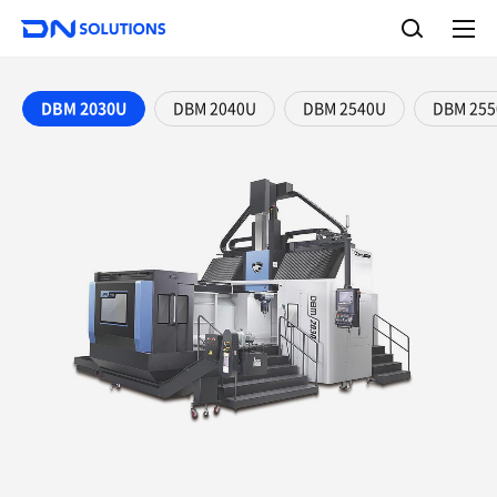
D
检
N
索
完
S
整
o
菜
单
l
DBM 2030U
DBM 2040U
DBM 2540U
DBM 25
u
t
i
o
n
s