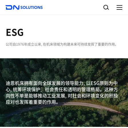
D
检
N
索
完
S
整
o
菜
单
l
u
ESG
t
i
公司自1976年成立以来, 在机床领域为构建未来可持续发挥了重要的作用。
o
n
s
迪恩机床拥有面向全球发展的领导能力, 以ESG原则为中
心, 统筹环境保护、社会责任和透明的管理格局。这种方
向性不单是能够推动工业发展, 对社会和环境变化的积极
应对也发挥着重要的作用。