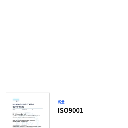
ISO50001
BSI Korea
2023. 10
(能源)
ISO27001 (信息安
ACERTI
2024. 07
全)
2)
3)
1) ISO: International Organization for Standardization
2) OHSAS: Occupational Health and Safety Assessment
Series
3) KOSHA: Korea Occupational Safety and Health Agency
质量
ISO9001