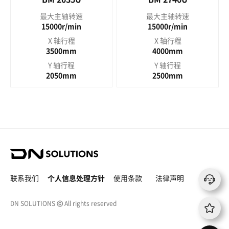
最大主轴转速
最大主轴转速
15000r/min
15000r/min
X 轴行程
X 轴行程
3500mm
4000mm
Y 轴行程
Y 轴行程
2050mm
2500mm
D
N
S
联系我们
个人信息处理方针
使用条款
法律声明
o
l
DN SOLUTIONS
ⓒ
All rights reserved
u
t
i