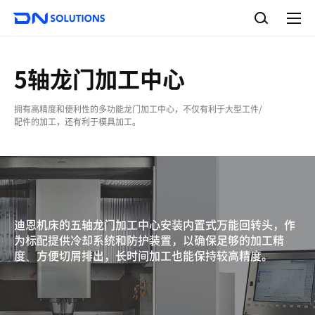
D
检
N
索
完
S
整
o
菜
单
l
u
5轴龙门加工中心
t
i
拥有高精度和便利性的多功能龙门加工中心，不仅有利于大型工件/
o
配件的加工，还有利于模具加工。
n
s
迪恩机床的五轴龙门加工中心安装内置式万能回转头，作
为标配提供冷却系统和防护装置，以确保足够的加工精
度、方便切屑排出，长时间加工也能保持较高精度。