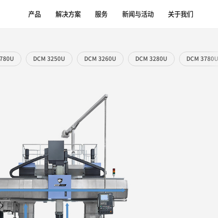
产品
解决方案
服
 2760U
DCM 2780U
DCM 3250U
DCM 3