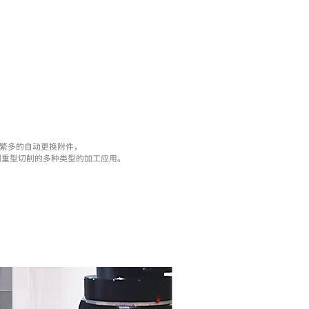
High Precision
Stabili
高精密
稳