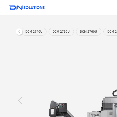
D
N
S
o
l
u
DCM 2740U
DCM 2750U
DCM
t
i
o
n
s