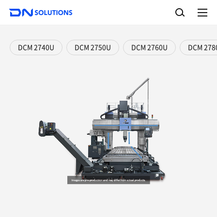
D
检
N
索
完
S
整
o
菜
单
l
DCM 2740U
DCM 2750U
DCM 2760U
DCM 278
u
t
i
o
n
s