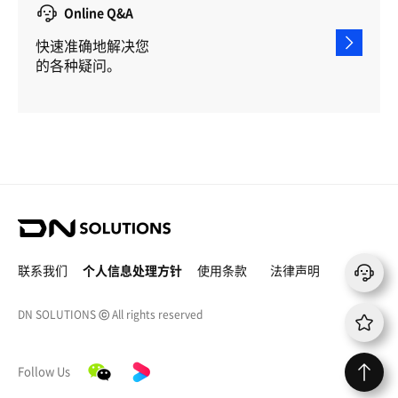
Online Q&A
快速准确地解决您
的各种疑问。
D
N
S
联系我们
个人信息处理方针
使用条款
法律声明
o
l
DN SOLUTIONS
ⓒ
All rights reserved
u
t
i
微
y
o
Follow Us
信
o
n
u