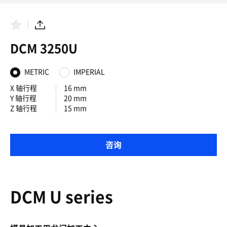
收
分
藏
享
夹
DCM 3250U
METRIC
IMPERIAL
X 轴行程
16 mm
Y 轴行程
20 mm
Z 轴行程
15 mm
咨询
DCM U series