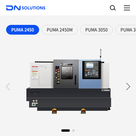
D
检
N
索
完
S
整
o
菜
单
l
PUMA 2450
PUMA 2450M
PUMA 3050
PUMA 3
u
t
i
o
n
s