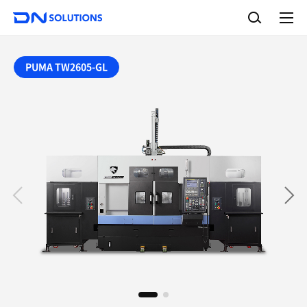
D
检
N
索
完
S
整
o
菜
单
l
PUMA TW2605-GL
u
t
i
o
n
s