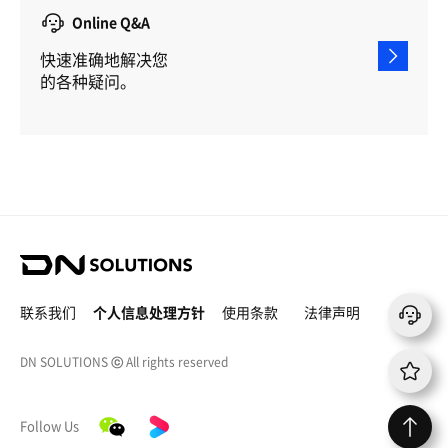
Online Q&A
快速准确地解决您
的各种疑问。
D
N
S
联系我们
个人信息处理方针
使用条款
法律声明
o
l
DN SOLUTIONS
ⓒ
All rights reserved
u
t
i
微
y
o
Follow Us
信
o
n