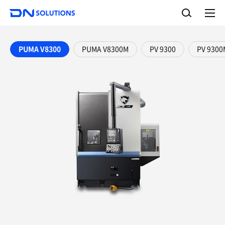
D
检
N
索
完
S
整
o
菜
单
l
PUMA V8300
PUMA V8300M
PV 9300
PV 9300
u
t
i
o
n
s