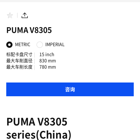
收
分
藏
享
夹
PUMA V8305
METRIC
IMPERIAL
标配卡盘尺寸
15 inch
最大车削直径
830 mm
最大车削长度
780 mm
咨询
PUMA V8305
series(China)