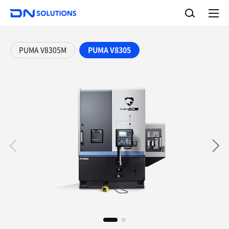
D
检
N
索
完
S
整
o
菜
单
l
PUMA V8305M
PUMA V8305
u
t
i
o
n
s