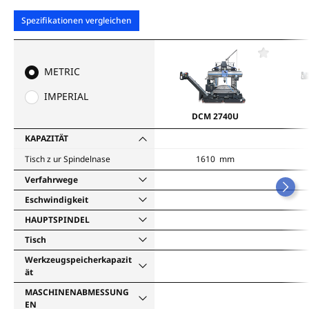
Spezifikationen vergleichen
F
a
METRIC
v
o
IMPERIAL
r
i
DCM 2740U
t
e
KAPAZITÄT
n
Tisch z ur Spindelnase
1610 mm
Verfahrwege
Eschwindigkeit
HAUPTSPINDEL
Tisch
Werkzeugspeicherkapazit
ät
MASCHINENABMESSUNG
EN