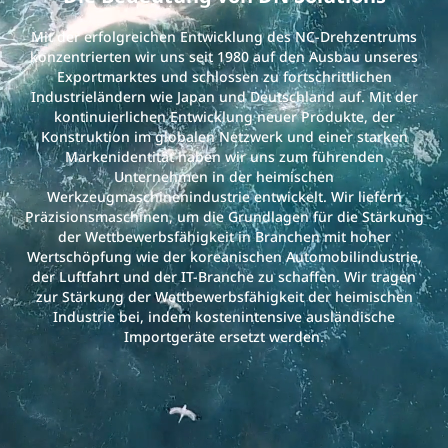
Mit der erfolgreichen Entwicklung des NC-Drehzentrums
konzentrierten wir uns seit 1980 auf den Ausbau unseres
Exportmarktes und schlossen zu fortschrittlichen
Industrieländern wie Japan und Deutschland auf. Mit der
kontinuierlichen Entwicklung neuer Produkte, der
Konstruktion im globalen Netzwerk und einer starken
Markenidentität haben wir uns zum führenden
Unternehmen in der heimischen
Werkzeugmaschinenindustrie entwickelt. Wir liefern
Präzisionsmaschinen, um die Grundlagen für die Stärkung
der Wettbewerbsfähigkeit in Branchen mit hoher
Wertschöpfung wie der koreanischen Automobilindustrie,
der Luftfahrt und der IT-Branche zu schaffen. Wir tragen
zur Stärkung der Wettbewerbsfähigkeit der heimischen
Industrie bei, indem kostenintensive ausländische
Importgeräte ersetzt werden.