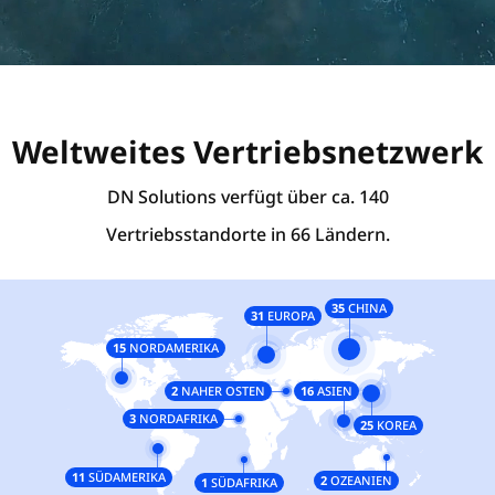
Weltweites Vertriebsnetzwerk
DN Solutions verfügt über ca. 140
Vertriebsstandorte in 66 Ländern.
35
CHINA
31
EUROPA
15
NORDAMERIKA
2
NAHER OSTEN
16
ASIEN
3
NORDAFRIKA
25
KOREA
11
SÜDAMERIKA
2
OZEANIEN
1
SÜDAFRIKA