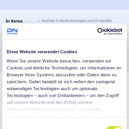
In Korea
Vertrieb: 6 Niederlassungen und 25 Händler
Service: Ein Technisches Zentrum und 46 Servicestellen
Internati
6 regionale Hauptsitze (USA, China, Deutschland,
Indien, Vietnam, Mexiko)
onal
Diese Website verwendet Cookies
China: 4 Niederlassungen, 35 Vertriebspartner
Wenn Sie unsere Website besuchen, verwenden wir
Service: 47 Technische Zentren und 223 Servicestellen
Cookies und ähnliche Technologien, um Informationen im
Browser Ihres Systems abzurufen oder Daten darin zu
speichern. Dabei handelt es sich neben den zwingend
notwendigen Technologien auch um optionale
DN SOLUTIONS PR-Video
Technologien – auch von Drittanbietern – um den Zugriff
auf unsere Website und den Erfolg unserer
Basierend auf den letzten 50 Jahren des Wachstums
Werbemaßnahmen zu analysieren, individuelle
mit Kunden mit einer
Nutzungsprofile zu erstellen und Ihnen individuellere
kundenorientierten Denkweise,
Werbung präsentieren zu können auf unseren Websites
Wir werden ein verlässlicher Partner werden, um zu
E