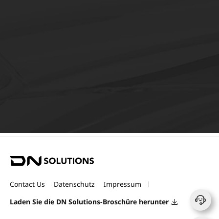
Roboter
Automatisierungslösungen mi
Anwendungstechnik, die das jahr
Know-how von DN Solutions b
D
N
S
Contact Us
Datenschutz
Impressum
o
l
Laden Sie die DN Solutions-Broschüre herunter
u
t