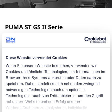
PUMA ST GS II Serie
Diese Website verwendet Cookies
Wenn Sie unsere Website besuchen, verwenden wir
Cookies und ähnliche Technologien, um Informationen im
PUMA ST10GSII
PUMA ST20GSII
Browser Ihres Systems abzurufen oder Daten darin zu
Hauptspindel Std
Hauptspindel Std
speichern. Dabei handelt es sich neben den zwingend
Spannfutter
Spannfutter
notwendigen Technologien auch um optionale
TF15mm
TF25mm
Technologien – auch von Drittanbietern – um den Zugriff
Max. Drehdurchmesser
Max. Drehdurchmesser
auf unsere Website und den Erfolg unserer
10mm
20mm
Werbemaßnahmen zu analysieren, individuelle
Maximale Drehlänge
Maximale Drehlänge