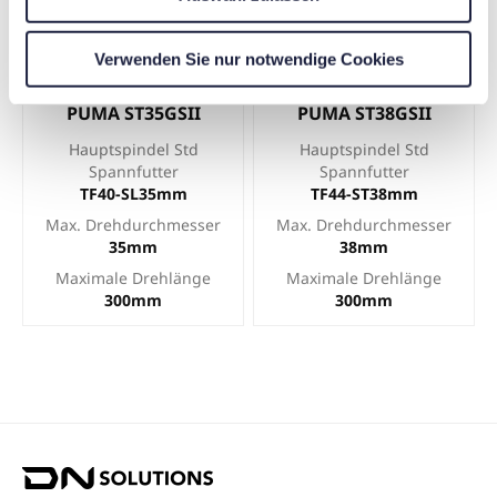
h
l
Verwenden Sie nur notwendige Cookies
PUMA ST35GSII
PUMA ST38GSII
Hauptspindel Std
Hauptspindel Std
Spannfutter
Spannfutter
TF40-SL35mm
TF44-ST38mm
Max. Drehdurchmesser
Max. Drehdurchmesser
35mm
38mm
Maximale Drehlänge
Maximale Drehlänge
300mm
300mm
D