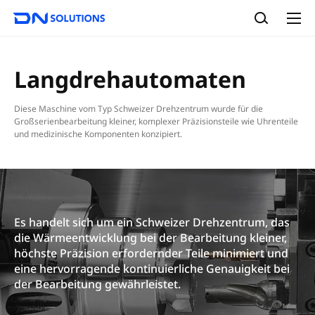
D
S
N
u
A
S
c
l
o
l
h
l
e
e
M
u
Langdrehautomaten
n
e
t
n
i
ü
Diese Maschine vom Typ Schweizer Drehzentrum wurde für die
o
s
Großserienbearbeitung kleiner, komplexer Präzisionsteile wie Uhrenteile
n
und medizinische Komponenten konzipiert.
s
Es handelt sich um ein Schweizer Drehzentrum, das
die Wärmeentwicklung bei der Bearbeitung kleiner,
höchste Präzision erfordernder Teile minimiert und
eine hervorragende kontinuierliche Genauigkeit bei
der Bearbeitung gewährleistet.