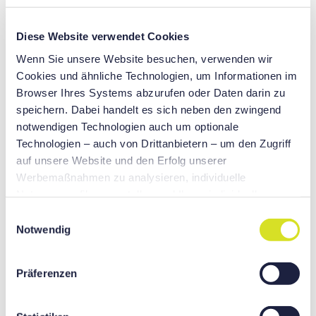
Diese Website verwendet Cookies
Wenn Sie unsere Website besuchen, verwenden wir
Cookies und ähnliche Technologien, um Informationen im
Browser Ihres Systems abzurufen oder Daten darin zu
Optimiert für Kleinteilefertigung
speichern. Dabei handelt es sich neben den zwingend
notwendigen Technologien auch um optionale
B
esonders geeignet zur Bearbeitung kleiner Teile mit
Technologien – auch von Drittanbietern – um den Zugriff
Durchmessern von Ø20 mm bis Ø38 mm.
auf unsere Website und den Erfolg unserer
D
ank des integrierten Motors in der Hauptspindel ist eine
Werbemaßnahmen zu analysieren, individuelle
hochpräzise Bearbeitung möglich.
Nutzungsprofile zu erstellen und Ihnen individuellere
Werbung präsentieren zu können auf unseren Websites
E
und Websites von Drittanbietern sowie für eigene Zwecke
Notwendig
i
Dritter. Sie helfen uns, wenn Sie auf „Alle akzeptieren“
n
klicken und damit dieser optionalen Verarbeitung und
w
Präferenzen
Datenübertragung zustimmen. Sie können Ihre
i
Einwilligung jederzeit mit Wirkung für die Zukunft
l
widerrufen oder ändern, indem Sie auf [...Widerruf oder