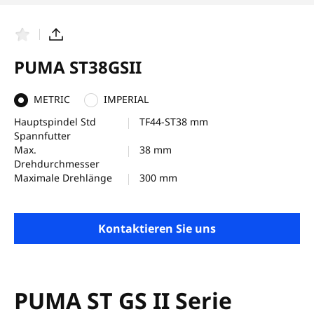
F
T
a
e
v
i
PUMA ST38GSII
o
l
r
e
i
n
METRIC
IMPERIAL
t
e
Hauptspindel Std
TF44-ST38 mm
n
Spannfutter
Max.
38 mm
Drehdurchmesser
Maximale Drehlänge
300 mm
Kontaktieren Sie uns
PUMA ST GS II Serie