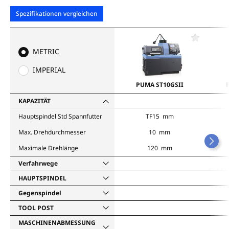
Spezifikationen vergleichen
F
a
METRIC
v
o
IMPERIAL
r
i
PUMA ST10GSII
t
e
KAPAZITÄT
n
Hauptspindel Std Spannfutter
TF15 mm
Max. Drehdurchmesser
10 mm
Maximale Drehlänge
120 mm
Verfahrwege
HAUPTSPINDEL
Gegenspindel
TOOL POST
MASCHINENABMESSUNG