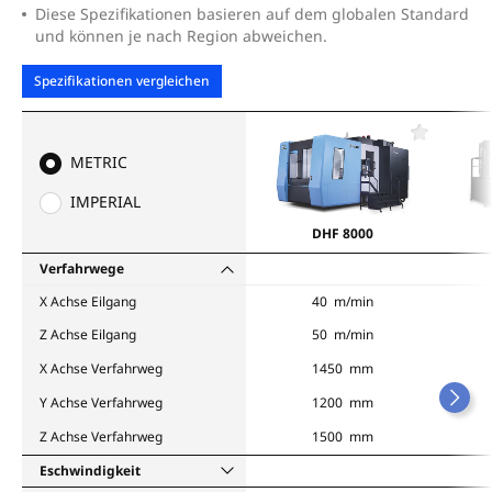
Diese Spezifikationen basieren auf dem globalen Standard
und können je nach Region abweichen.
Spezifikationen vergleichen
F
a
METRIC
v
o
IMPERIAL
r
i
DHF 8000
t
e
Verfahrwege
n
X Achse Eilgang
40 m/min
Z Achse Eilgang
50 m/min
X Achse Verfahrweg
1450 mm
Y Achse Verfahrweg
1200 mm
Z Achse Verfahrweg
1500 mm
Eschwindigkeit