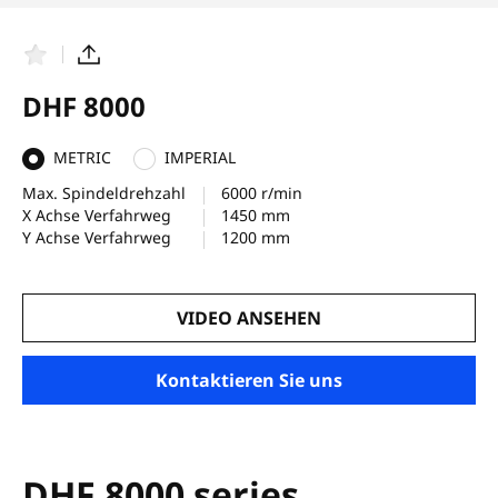
F
T
a
e
v
i
DHF 8000
o
l
r
e
i
n
METRIC
IMPERIAL
t
e
Max. Spindeldrehzahl
6000 r/min
n
X Achse Verfahrweg
1450 mm
Y Achse Verfahrweg
1200 mm
VIDEO ANSEHEN
Kontaktieren Sie uns
DHF 8000 series