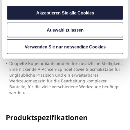
a
u
Akzeptieren Sie alle Cookies
s
w
Auswahl zulassen
a
MEHR FUNKTIONEN ALS EINE MULTIPLEX
h
l
Verwenden Sie nur notwendige Cookies
Holen Sie sich eine Tüte Popcorn und schauen Sie der DHF
bei der Arbeit zu.
Doppelte Kugelumlaufspindeln für zusätzliche Steifigkeit.
Eine nickende A-Achsen-Spindel sowie Glasmaßstäbe für
unglaubliche Präzision und ein erweiterbares
Werkzeugmagazin für die Bearbeitung komplexer
Bauteile, für die viele verschiedene Werkzeuge benötigt
werden.
Produktspezifikationen