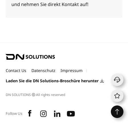
und nehmen Sie direkt Kontakt auf!
D
N
S
Contact Us
Datenschutz
Impressum
o
l
Laden Sie die DN Solutions-Broschüre herunter
u
t
DN SOLUTIONS
ⓒ
All rights reserved
i
o
n
f
i
l
y
s
Follow Us
a
n
i
o
c
s
n
u
e
t
k
t