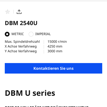
F
T
a
e
v
i
DBM 2540U
o
l
r
e
i
n
METRIC
IMPERIAL
t
e
Max. Spindeldrehzahl
15000 r/min
n
X Achse Verfahrweg
4250 mm
Y Achse Verfahrweg
3000 mm
Kontaktieren Sie uns
DBM U series