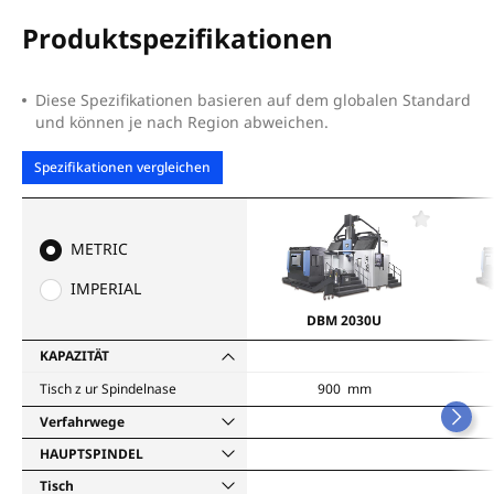
Produktspezifikationen
Diese Spezifikationen basieren auf dem globalen Standard
und können je nach Region abweichen.
Spezifikationen vergleichen
F
a
METRIC
v
o
IMPERIAL
r
i
DBM 2030U
t
e
KAPAZITÄT
n
Tisch z ur Spindelnase
900 mm
Verfahrwege
HAUPTSPINDEL
Tisch