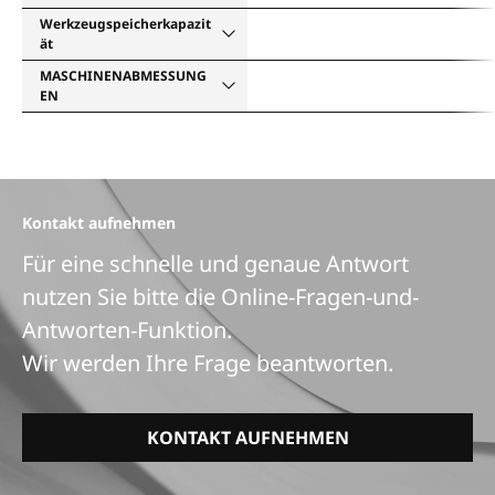
Werkzeugspeicherkapazit
ät
MASCHINENABMESSUNG
EN
Kontakt aufnehmen
Für eine schnelle und genaue Antwort
nutzen Sie bitte die Online-Fragen-und-
Antworten-Funktion.
Wir werden Ihre Frage beantworten.
KONTAKT AUFNEHMEN