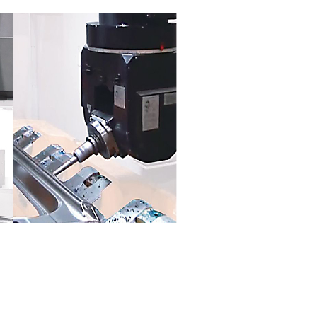
GROß & MÄCHTIG
Man kann sie einfach nicht anders beschreiben:
wahrsten Sinne des Wortes ein Ungetüm.
Die verfügbaren Tischgrößen der DCM Maschine
auch die größten Bauteile zu bearbeiten, wie B
Großbauteile für die Luft- und Raumfahrt. Die e