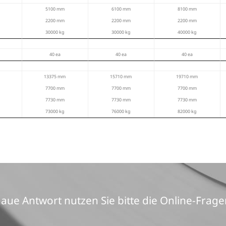
pezifikationen
 basieren auf dem globalen Standard und können je nach R