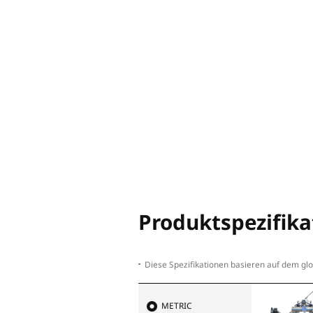
BEEINDRUC
Lernen Sie die beeind
Die eingebaute RAM-Sp
Querschnitt ihrer Klas