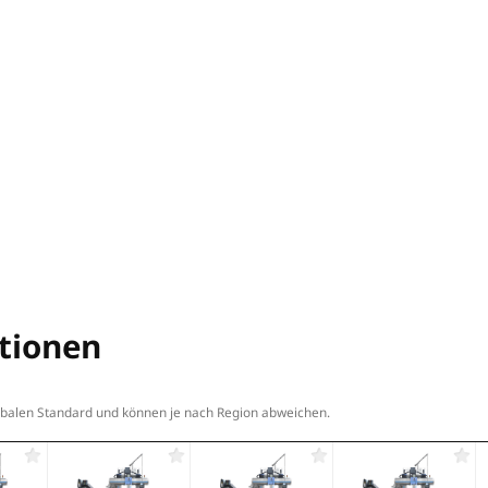
KENDE SPINDEL
ruckende RAM-Spindel kennen.
indel mit 8.000 U/min verfügt über den größten
se. Wir versichern Ihnen, dass die Steifigkeit auch