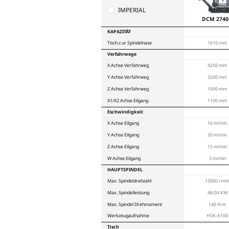
bei einer maximalen V
nur stark, sondern auch