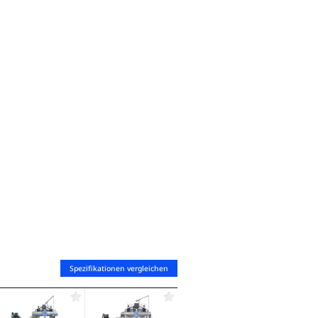
der Maschine verfügt über eine Hybridstruktur 
Flachführungen sowie zusätzliche Steifigkeit un
gleichmäßigen Verfahrweg.