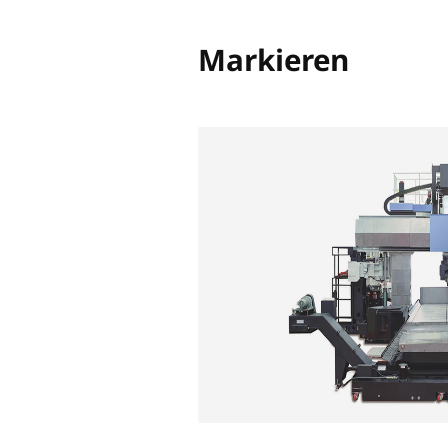
Easy to Operate
Benutzerf
dlich