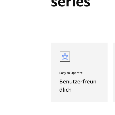
DCM
serie