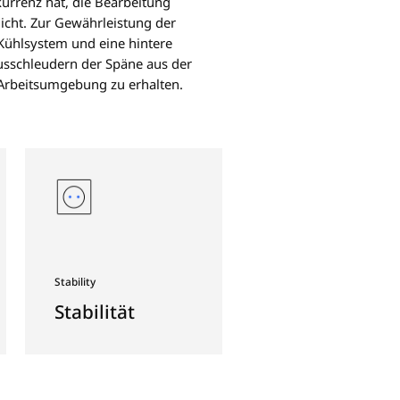
STÄNDER-MASCHINEN
eihe DCM U ist eine Doppelständermaschine, die
iversalkopfes, der einen größeren Bearbeitungs
 Zerspanungsfähigkeit als die Konkurrenz hat, d
dener Formen an 5 Achsen ermöglicht. Zur Gewä
n sind standardmäßig das U-Kopf-Kühlsystem und
ckung vorgesehen, um das Herausschleudern d
 zu vermeiden und eine saubere Arbeitsumgebu