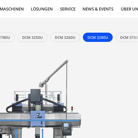
MASCHINEN
LÖSUNGEN
SE
 2760U
DCM 2780U
DCM 3250U
DCM 