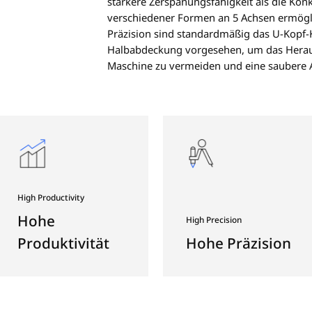
 U
DOPPEL
Die Baur
s
eines Un
stärkere
verschie
Präzisio
Halbabde
Maschine