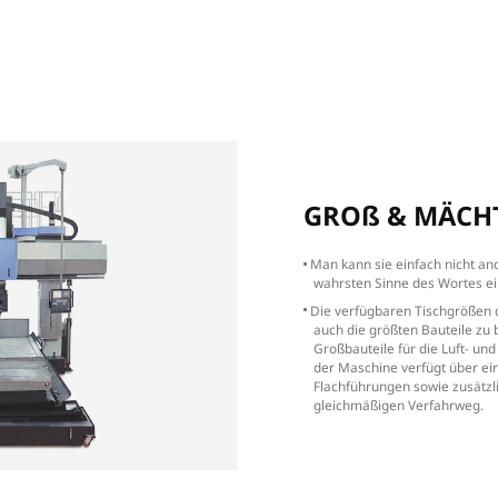
High Productivity
reun
Hohe
Produktivität