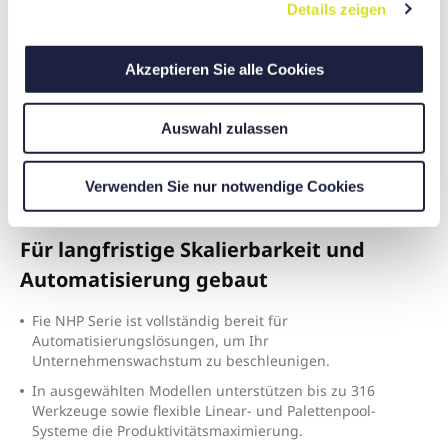
Details zeigen
s
a
u
Akzeptieren Sie alle Cookies
s
w
Auswahl zulassen
a
h
l
Verwenden Sie nur notwendige Cookies
Für langfristige Skalierbarkeit und
Automatisierung gebaut
F
ie NHP Serie ist vollständig bereit für
Automatisierungslösungen, um Ihr
Unternehmenswachstum zu beschleunigen.
I
n ausgewählten Modellen unterstützen bis zu 316
Werkzeuge sowie flexible Linear- und Palettenpool-
Systeme die Produktivitätsmaximierung.