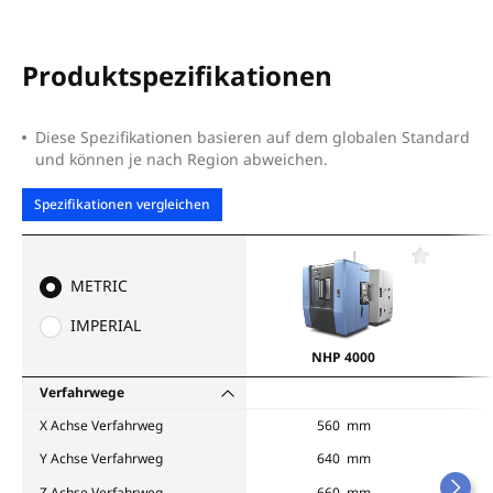
Produktspezifikationen
Diese Spezifikationen basieren auf dem globalen Standard
und können je nach Region abweichen.
Spezifikationen vergleichen
F
a
METRIC
v
o
IMPERIAL
r
i
NHP 4000
t
e
Verfahrwege
n
X Achse Verfahrweg
560 mm
Y Achse Verfahrweg
640 mm
Z Achse Verfahrweg
660 mm