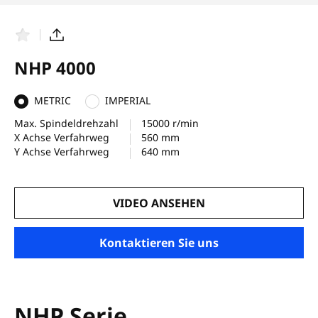
F
T
a
e
v
i
NHP 4000
o
l
r
e
i
n
METRIC
IMPERIAL
t
e
Max. Spindeldrehzahl
15000 r/min
n
X Achse Verfahrweg
560 mm
Y Achse Verfahrweg
640 mm
VIDEO ANSEHEN
Kontaktieren Sie uns
NHP Serie