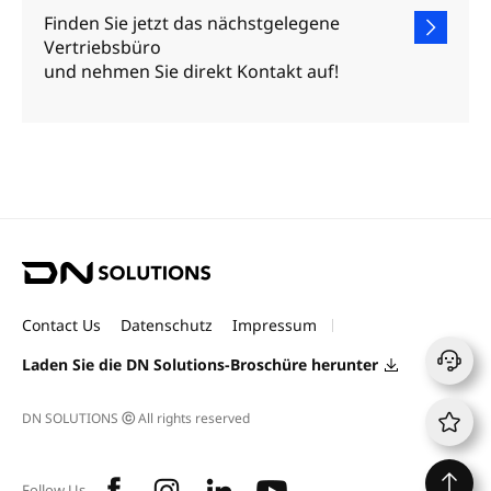
Finden Sie jetzt das nächstgelegene
Vertriebsbüro
und nehmen Sie direkt Kontakt auf!
D
N
S
Contact Us
Datenschutz
Impressum
o
l
Laden Sie die DN Solutions-Broschüre herunter
u
t
DN SOLUTIONS
ⓒ
All rights reserved
i
o
n
f
i
l
y
s
Follow Us