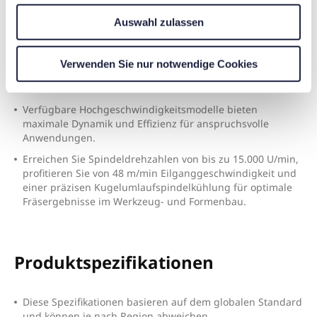
w
Auswahl zulassen
a
h
Optionale Hochgeschwindigkeits-
l
Verwenden Sie nur notwendige Cookies
Performance
V
erfügbare Hochgeschwindigkeitsmodelle bieten
maximale Dynamik und Effizienz für anspruchsvolle
Anwendungen.
E
rreichen Sie Spindeldrehzahlen von bis zu 15.000 U/min,
profitieren Sie von 48 m/min Eilganggeschwindigkeit und
einer präzisen Kugelumlaufspindelkühlung für optimale
Fräsergebnisse im Werkzeug- und Formenbau.
Produktspezifikationen
Diese Spezifikationen basieren auf dem globalen Standard
und können je nach Region abweichen.