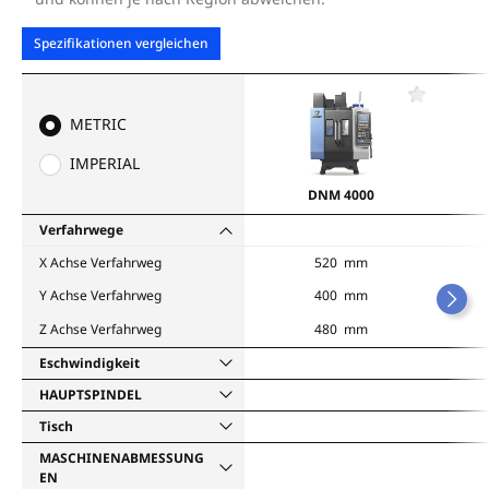
Spezifikationen vergleichen
F
a
METRIC
v
o
IMPERIAL
r
i
DNM 4000
t
e
Verfahrwege
n
X Achse Verfahrweg
520 mm
Y Achse Verfahrweg
400 mm
Z Achse Verfahrweg
480 mm
Eschwindigkeit
HAUPTSPINDEL
Tisch
MASCHINENABMESSUNG
EN