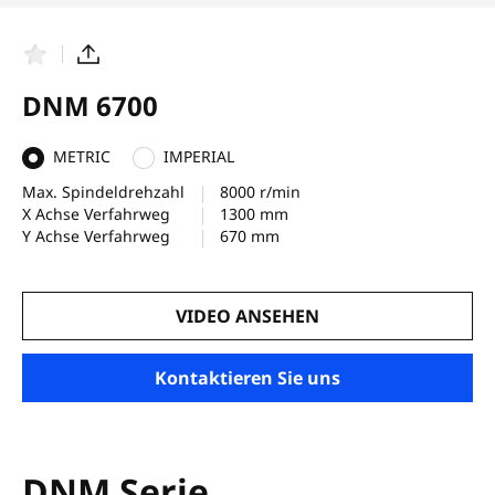
F
T
a
e
v
i
DNM 6700
o
l
r
e
i
n
METRIC
IMPERIAL
t
e
Max. Spindeldrehzahl
8000 r/min
n
X Achse Verfahrweg
1300 mm
Y Achse Verfahrweg
670 mm
VIDEO ANSEHEN
Kontaktieren Sie uns
DNM Serie