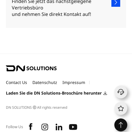
Finden Sie jetzt das nächstgelegene
Vertriebsbüro
und nehmen Sie direkt Kontakt auf!
D
N
S
Contact Us
Datenschutz
Impressum
o
l
Laden Sie die DN Solutions-Broschüre herunter
u
t
DN SOLUTIONS
ⓒ
All rights reserved
i
o
n
f
i
l
y
s
Follow Us
a
n
i
o