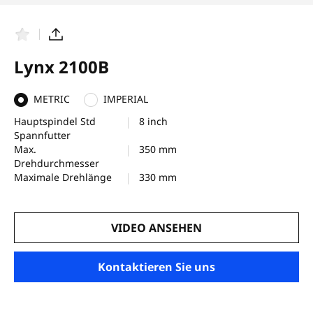
F
T
a
e
v
i
Lynx 2100B
o
l
r
e
i
n
METRIC
IMPERIAL
t
e
Hauptspindel Std
8 inch
n
Spannfutter
Max.
350 mm
Drehdurchmesser
Maximale Drehlänge
330 mm
VIDEO ANSEHEN
Kontaktieren Sie uns