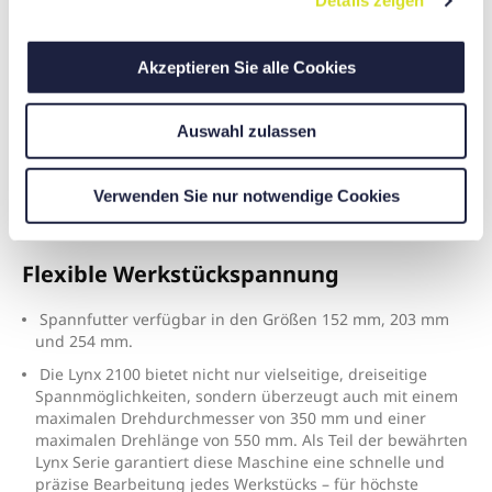
Details zeigen
s
a
u
Akzeptieren Sie alle Cookies
s
w
Auswahl zulassen
a
h
l
Verwenden Sie nur notwendige Cookies
Flexible Werkstückspannung
Spannfutter verfügbar in den Größen 152 mm, 203 mm
und 254 mm.
Die Lynx 2100 bietet nicht nur vielseitige, dreiseitige
Spannmöglichkeiten, sondern überzeugt auch mit einem
maximalen Drehdurchmesser von 350 mm und einer
maximalen Drehlänge von 550 mm. Als Teil der bewährten
Lynx Serie garantiert diese Maschine eine schnelle und
präzise Bearbeitung jedes Werkstücks – für höchste