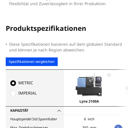
Flexibilität und Zuverlässigkeit in Ihrer Produktion.
Produktspezifikationen
Diese Spezifikationen basieren auf dem globalen Standard
und können je nach Region abweichen.
Spezifikationen vergleichen
F
a
METRIC
v
o
IMPERIAL
r
i
Lynx 2100A
t
e
KAPAZITÄT
n
Hauptspindel Std Spannfutter
6 inch
Max. Drehdurchmesser
350 mm