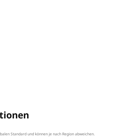
arbeitungszeiten
zienz profitieren Sie von einer deutlich verbesserten