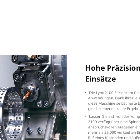
High Productivity
reun
Hohe
Produktivität