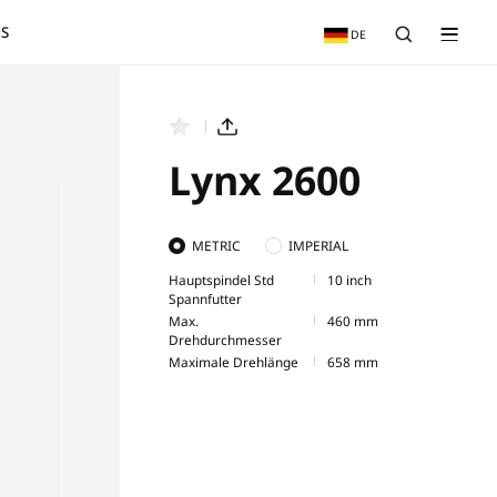
RVICE
NEWS & EVENTS
ÜBER UNS
 2100LC
Lynx 2600