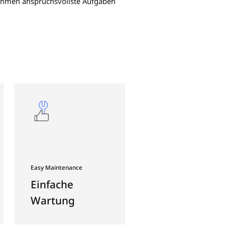
n-Horizontal-Drehzentren
entwickelten 2-Achsen-Horizontal-Drehzentren d
 sich durch ihre kompakte Bauweise und außer
vität aus. Diese Maschinen übernehmen anspruc
ster Zuverlässigkeit.