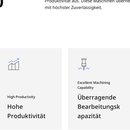
2-Achse
Die neu 
/2600
zeichnen
Produkti
mit höch