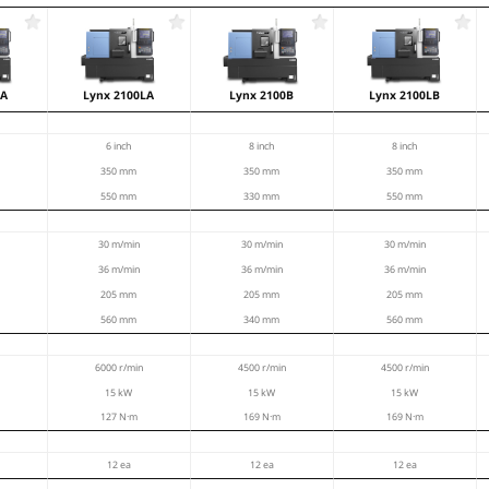
-Revolver der Lynx 2100 bietet Platz für bis zu 12
cht so eine flexible Anpassung an verschiedenste
hsteifer Rollen-Linearführungen arbeitet die
hnell und präzise, wodurch sich die
tlich verkürzen – für höhere Produktivität und