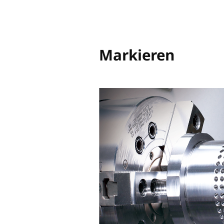
Easy to Operate
Benutzerf
dlich