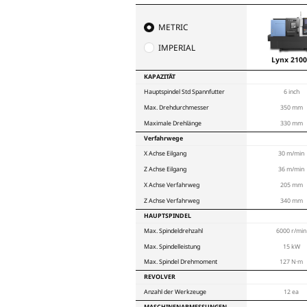
Der zuverlässige Servo
Werkzeuge und ermögli
Anwendungen. Dank hoc
Maschine besonders sc
Bearbeitungszeiten deu
mehr Gewinn.