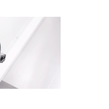
Hohe Präzision für sc
Einsätze
Die Lynx 2100 Serie steht für höchste Präzisio
Anwendungen. Dank ihrer leistungsstarken Spin