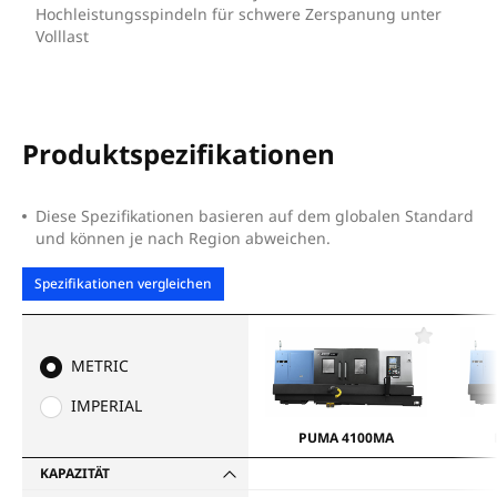
Hochleistungsspindeln für schwere Zerspanung unter
Volllast
Produktspezifikationen
Diese Spezifikationen basieren auf dem globalen Standard
und können je nach Region abweichen.
Spezifikationen vergleichen
F
a
METRIC
v
o
IMPERIAL
r
i
PUMA 4100MA
t
e
KAPAZITÄT
n