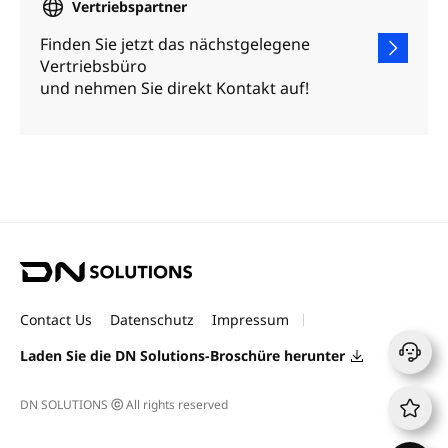
Vertriebspartner
Finden Sie jetzt das nächstgelegene
Vertriebsbüro
und nehmen Sie direkt Kontakt auf!
D
N
S
Contact Us
Datenschutz
Impressum
o
l
Laden Sie die DN Solutions-Broschüre herunter
u
t
DN SOLUTIONS
ⓒ
All rights reserved
i
o