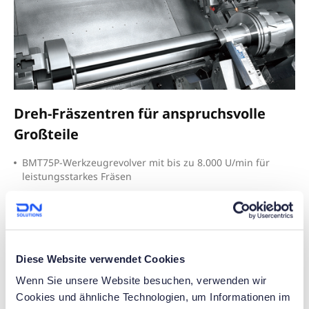
Dreh-Fräszentren für anspruchsvolle
Großteile
B
MT75P-Werkzeugrevolver mit bis zu 8.000 U/min für
leistungsstarkes Fräsen
A
ngetriebene Werkzeuge ermöglichen Bohr-, Fräs- und
Gewindebearbeitung in einer Aufspannung
O
ptionaler 24-Stationen-Revolver für erhöhte
Werkzeugkapazität und Flexibilität
Diese Website verwendet Cookies
Wenn Sie unsere Website besuchen, verwenden wir
Cookies und ähnliche Technologien, um Informationen im