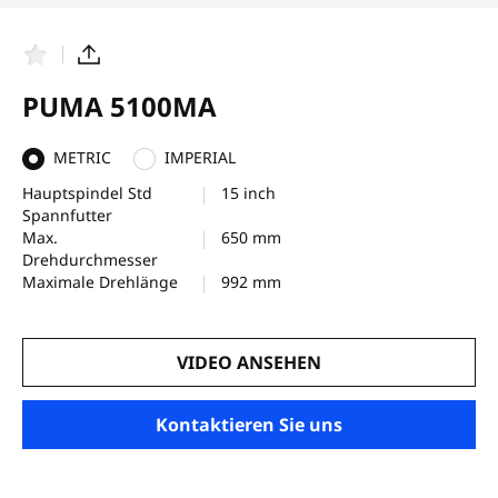
F
T
a
e
v
i
PUMA 5100MA
o
l
r
e
i
n
METRIC
IMPERIAL
t
e
Hauptspindel Std
15 inch
n
Spannfutter
Max.
650 mm
Drehdurchmesser
Maximale Drehlänge
992 mm
VIDEO ANSEHEN
Kontaktieren Sie uns