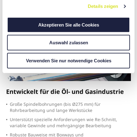
Details zeigen
s
a
u
Akzeptieren Sie alle Cookies
s
w
Auswahl zulassen
a
h
l
Verwenden Sie nur notwendige Cookies
Entwickelt für die Öl- und Gasindustrie
G
roße Spindelbohrungen (bis Ø275 mm) für
Rohrbearbeitung und lange Werkstücke
U
nterstützt spezielle Anforderungen wie Re-Schnitt,
variable Gewinde und mehrgängige Bearbeitung
R
obuste Bauweise mit Boxways und