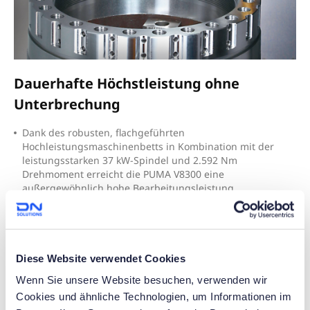
Dauerhafte Höchstleistung ohne
Unterbrechung
D
ank des robusten, flachgeführten
Hochleistungsmaschinenbetts in Kombination mit der
leistungsstarken 37 kW-Spindel und 2.592 Nm
Drehmoment erreicht die PUMA V8300 eine
außergewöhnlich hohe Bearbeitungsleistung.
E
ine optionale zweite Spindel ermöglicht eine zusätzliche
Steigerung der Produktivität – für noch effizientere
Prozesse bei anspruchsvollen Werkstücken.
Diese Website verwendet Cookies
Wenn Sie unsere Website besuchen, verwenden wir
Cookies und ähnliche Technologien, um Informationen im