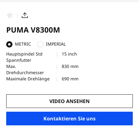
F
T
a
e
v
i
PUMA V8300M
o
l
r
e
i
n
METRIC
IMPERIAL
t
e
Hauptspindel Std
15 inch
n
Spannfutter
Max.
830 mm
Drehdurchmesser
Maximale Drehlänge
690 mm
VIDEO ANSEHEN
Kontaktieren Sie uns