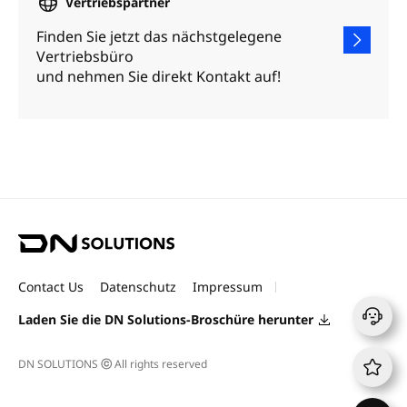
Vertriebspartner
Finden Sie jetzt das nächstgelegene
Vertriebsbüro
und nehmen Sie direkt Kontakt auf!
D
N
S
Contact Us
Datenschutz
Impressum
o
l
Laden Sie die DN Solutions-Broschüre herunter
u
t
DN SOLUTIONS
ⓒ
All rights reserved
i
o
n