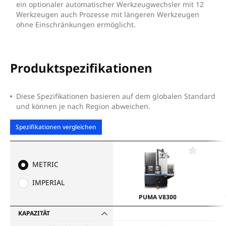
ein optionaler automatischer Werkzeugwechsler mit 12
Werkzeugen auch Prozesse mit längeren Werkzeugen
ohne Einschränkungen ermöglicht.
Produktspezifikationen
Diese Spezifikationen basieren auf dem globalen Standard
und können je nach Region abweichen.
Spezifikationen vergleichen
F
a
METRIC
v
o
IMPERIAL
r
i
PUMA V8300
t
e
KAPAZITÄT
n