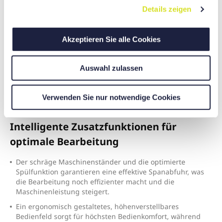
Details zeigen
s
a
u
Akzeptieren Sie alle Cookies
s
w
Auswahl zulassen
a
h
l
Verwenden Sie nur notwendige Cookies
Intelligente Zusatzfunktionen für
optimale Bearbeitung
D
er schräge Maschinenständer und die optimierte
Spülfunktion garantieren eine effektive Spanabfuhr, was
die Bearbeitung noch effizienter macht und die
Maschinenleistung steigert.
E
in ergonomisch gestaltetes, höhenverstellbares
Bedienfeld sorgt für höchsten Bedienkomfort, während