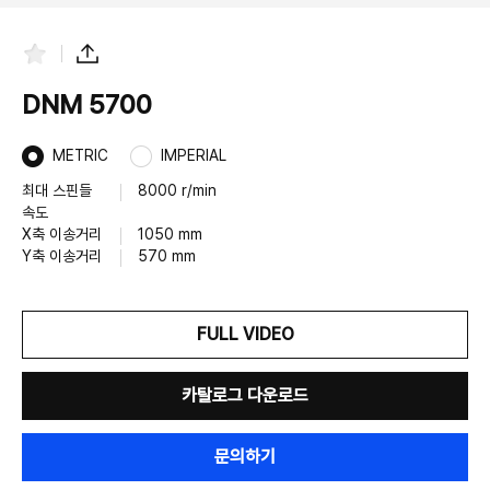
즐
공
겨
유
찾
하
DNM 5700
기
기
METRIC
IMPERIAL
최대 스핀들
8000 r/min
속도
X축 이송거리
1050 mm
Y축 이송거리
570 mm
FULL VIDEO
카탈로그 다운로드
문의하기