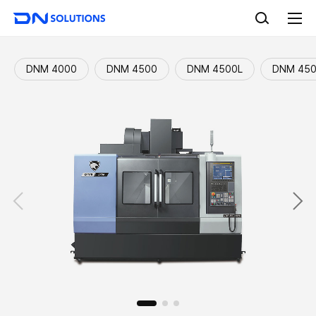
D
검
N
색
전
S
체
o
메
l
뉴
DNM 4000
DNM 4500
DNM 4500L
DNM 45
u
t
i
o
n
s