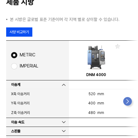
제품 시방
본 시방은 글로벌 표준 기준이며 각 지역 별로 상이할 수 있습니다.
사양 비교하기
즐
겨
METRIC
찾
기
IMPERIAL
DNM 4000
이송계
X축 이송거리
520 mm
Y축 이송거리
400 mm
Z축 이송거리
480 mm
이송 속도
스핀들