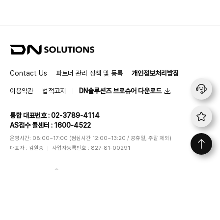
D
N
S
Contact Us
파트너 관리 정책 및 등록
개인정보처리방침
o
l
이용약관
법적고지
DN솔루션즈 브로슈어 다운로드
u
t
통합 대표번호 : 02-3789-4114
i
AS접수 콜센터 : 1600-4522
o
n
운영시간: 08:00~17:00 (점심시간 12:00~13:20 / 공휴일, 주말 제외)
s
대표자 : 김원종
사업자등록번호 : 827-81-00291
DN SOLUTIONS
ⓒ
All rights reserved
f
i
l
y
Follow Us
a
n
i
o
c
s
n
u