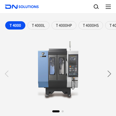
D
检
N
索
完
S
整
o
菜
单
l
T 4000
T 4000L
T 4000HP
T 4000HS
T 4
u
t
i
o
n
s