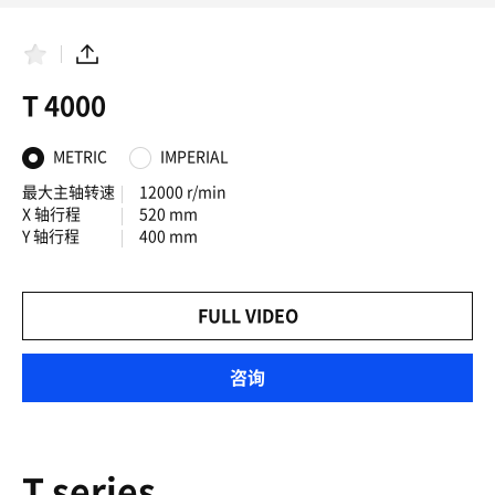
收
分
藏
享
夹
T 4000
METRIC
IMPERIAL
最大主轴转速
12000 r/min
X 轴行程
520 mm
Y 轴行程
400 mm
FULL VIDEO
咨询
T series