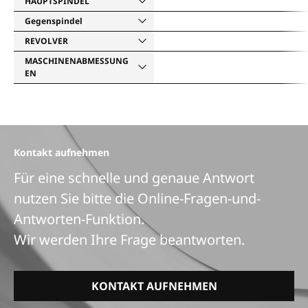
HAUPTSPINDEL
Gegenspindel
REVOLVER
MASCHINENABMESSUNG
EN
Kontakt aufnehmen
Für eine schnelle und genaue Antwort
nutzen Sie bitte die Online-Fragen-und-
Antworten-Funktion.
Wir werden Ihre Frage beantworten.
KONTAKT AUFNEHMEN