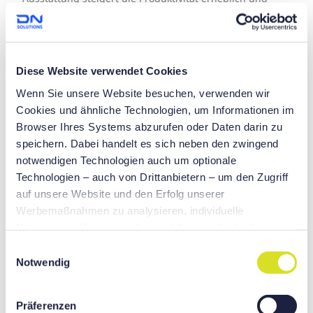
macht die Maschine zu einer außergewöhnlichen Lösung
für Ihre Fertigungsanforderungen.
Diese Website verwendet Cookies
Wenn Sie unsere Website besuchen, verwenden wir
Cookies und ähnliche Technologien, um Informationen im
Browser Ihres Systems abzurufen oder Daten darin zu
speichern. Dabei handelt es sich neben den zwingend
notwendigen Technologien auch um optionale
Technologien – auch von Drittanbietern – um den Zugriff
auf unsere Website und den Erfolg unserer
Werbemaßnahmen zu analysieren, individuelle
Nutzungsprofile zu erstellen und Ihnen individuellere
Optimale Spänekontrolle für höchste
Werbung präsentieren zu können auf unseren Websites
E
Präzision
und Websites von Drittanbietern sowie für eigene Zwecke
Notwendig
i
Dritter. Sie helfen uns, wenn Sie auf „Alle akzeptieren“
n
D
ie PUMA 2100/2600 Serie gewährleistet eine
klicken und damit dieser optionalen Verarbeitung und
w
herausragende Spänebeseitigung. Langlebige
Präferenzen
Datenübertragung zustimmen. Sie können Ihre