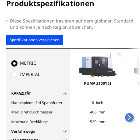
Produktspezifikationen
Diese Spezifikationen basieren auf dem globalen Standard
und können je nach Region abweichen.
Spezifikationen vergleichen
F
a
METRIC
v
o
IMPERIAL
r
i
PUMA 2100Y II
P
t
e
KAPAZITÄT
n
Hauptspindel Std Spannfutter
8 inch
Max. Drehdurchmesser
406 mm
Maximale Drehlänge
520 mm
Verfahrwege