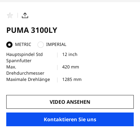
F
T
a
e
v
i
PUMA 3100LY
o
l
r
e
i
n
METRIC
IMPERIAL
t
e
Hauptspindel Std
12 inch
n
Spannfutter
Max.
420 mm
Drehdurchmesser
Maximale Drehlänge
1285 mm
VIDEO ANSEHEN
Kontaktieren Sie uns