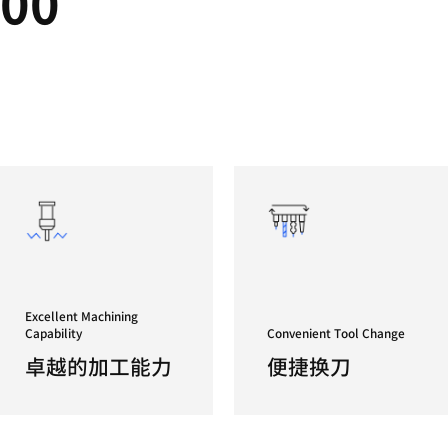
A
高性能重
PUMA 
是石油和
700/800
ies