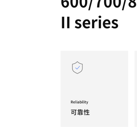
PUM
600/
II ser