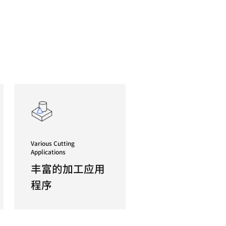
切削大型车削中心
600/700/800 II 卧式车削中心拥有同类产品中最大
天然气、工程机械、航空航天和造船等行业的理想