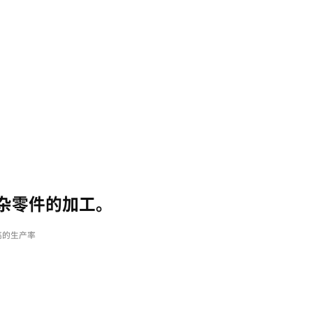
Variou
Applic
丰
Convenient Tool Change
便捷换刀
程