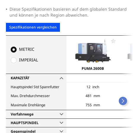
Diese Spezifikationen basieren auf dem globalen Standard
und können je nach Region abweichen.
Spezifikationen vergleichen
F
a
METRIC
v
o
IMPERIAL
r
i
PUMA 2600B
t
e
KAPAZITÄT
n
Hauptspindel Std Spannfutter
12 inch
Max. Drehdurchmesser
481 mm
Maximale Drehlänge
755 mm
Verfahrwege
HAUPTSPINDEL
Gegenspindel