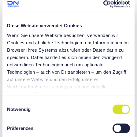
macht die Maschine zu einer außergewöhnlichen Lösung
für Ihre Fertigungsanforderungen.
Diese Website verwendet Cookies
Wenn Sie unsere Website besuchen, verwenden wir
Cookies und ähnliche Technologien, um Informationen im
Browser Ihres Systems abzurufen oder Daten darin zu
speichern. Dabei handelt es sich neben den zwingend
notwendigen Technologien auch um optionale
Technologien – auch von Drittanbietern – um den Zugriff
auf unsere Website und den Erfolg unserer
Werbemaßnahmen zu analysieren, individuelle
Nutzungsprofile zu erstellen und Ihnen individuellere
Werbung präsentieren zu können auf unseren Websites
E
und Websites von Drittanbietern sowie für eigene Zwecke
Optimale Spänekontrolle für höchste Präzision
Notwendig
i
D
ie PUMA 2100/2600 Serie gewährleistet eine
Dritter. Sie helfen uns, wenn Sie auf „Alle akzeptieren“
n
herausragende Spänebeseitigung. Langlebige
klicken und damit dieser optionalen Verarbeitung und
w
Teleskopabdeckungen schützen die Y-Achse und sorgen
Präferenzen
Datenübertragung zustimmen. Sie können Ihre
i
dafür, dass Späne zuverlässig und effizient aus dem