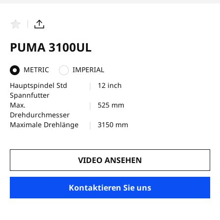
F
T
a
e
v
i
PUMA 3100UL
o
l
r
e
i
n
METRIC
IMPERIAL
t
e
Hauptspindel Std
12 inch
n
Spannfutter
Max.
525 mm
Drehdurchmesser
Maximale Drehlänge
3150 mm
VIDEO ANSEHEN
Kontaktieren Sie uns