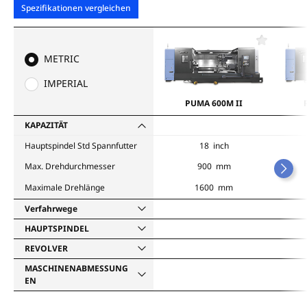
Spezifikationen vergleichen
F
a
METRIC
v
o
IMPERIAL
r
i
PUMA 600M II
t
e
KAPAZITÄT
n
Hauptspindel Std Spannfutter
18 inch
Max. Drehdurchmesser
900 mm
Maximale Drehlänge
1600 mm
Verfahrwege
HAUPTSPINDEL
REVOLVER
MASCHINENABMESSUNG
EN