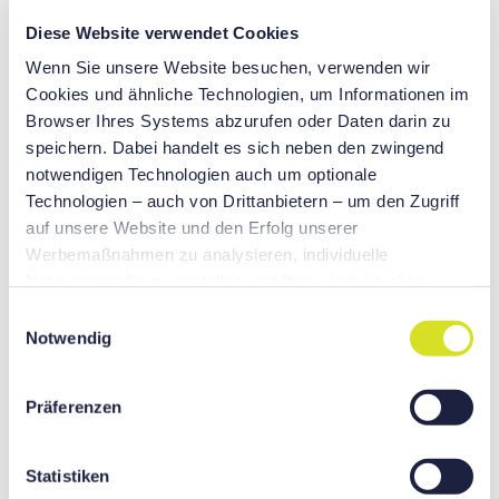
Diese Website verwendet Cookies
Wenn Sie unsere Website besuchen, verwenden wir
Cookies und ähnliche Technologien, um Informationen im
Browser Ihres Systems abzurufen oder Daten darin zu
speichern. Dabei handelt es sich neben den zwingend
notwendigen Technologien auch um optionale
Technologien – auch von Drittanbietern – um den Zugriff
auf unsere Website und den Erfolg unserer
Werbemaßnahmen zu analysieren, individuelle
Nutzungsprofile zu erstellen und Ihnen individuellere
Werbung präsentieren zu können auf unseren Websites
Maximale Produktivität und
E
und Websites von Drittanbietern sowie für eigene Zwecke
Notwendig
i
Performance
Dritter. Sie helfen uns, wenn Sie auf „Alle akzeptieren“
n
klicken und damit dieser optionalen Verarbeitung und
w
Ausgestattet mit dem einzigartigen BMT85P Revolver von
Präferenzen
Datenübertragung zustimmen. Sie können Ihre
DN Solutions bieten die M- und Y-Achsen-Modelle eine
i
verbesserte Leistung bei Schwerzerspanung.
Einwilligung jederzeit mit Wirkung für die Zukunft
l
widerrufen oder ändern, indem Sie auf [...Widerruf oder
O
ptionale CAPTO Werkzeuge im automatischen
l
Statistiken
Einstellungen bzw. ggf. die Option „Details anzeigen“ des
Werkzeugwechsler (ATC) steigern die Produktivität,