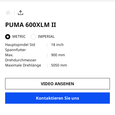
F
T
a
e
v
i
PUMA 600XLM II
o
l
r
e
i
n
METRIC
IMPERIAL
t
e
Hauptspindel Std
18 inch
n
Spannfutter
Max.
900 mm
Drehdurchmesser
Maximale Drehlänge
5050 mm
VIDEO ANSEHEN
Kontaktieren Sie uns