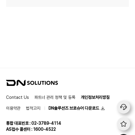
D
N
S
Contact Us
파트너 관리 정책 및 등록
개인정보처리방침
o
l
이용약관
법적고지
DN솔루션즈 브로슈어 다운로드
u
t
통합 대표번호 : 02-3789-4114
i
AS접수 콜센터 : 1600-4522
o