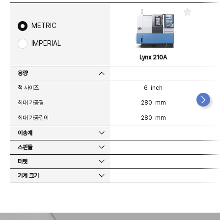
즐
겨
METRIC
찾
기
IMPERIAL
Lynx 210A
용량
척 사이즈
6 inch
최대 가공경
280 mm
최대 가공길이
280 mm
이송계
스핀들
터렛
기계 크기