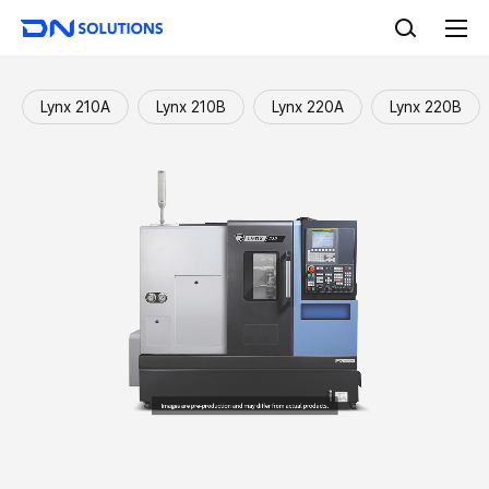
D
검
N
색
전
S
체
o
메
l
뉴
Lynx 210A
Lynx 210B
Lynx 220A
Lynx 220B
u
t
i
o
n
s