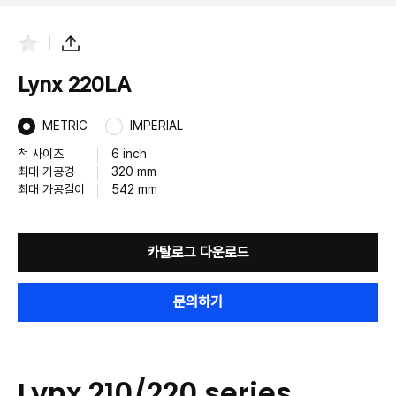
즐
공
겨
유
찾
하
Lynx 220LA
기
기
METRIC
IMPERIAL
척 사이즈
6 inch
최대 가공경
320 mm
최대 가공길이
542 mm
카탈로그 다운로드
문의하기
Lynx 210/220 series