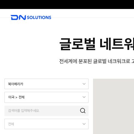
D
N
S
o
l
글로벌
u
t
i
전세계에 분포된 글
o
n
s
북아메리카
전 세계
미국 > 전체
유럽