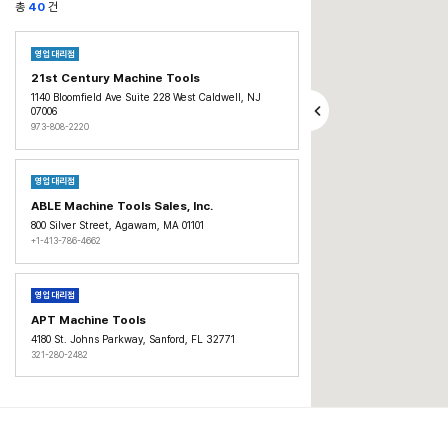
아시아
북아메리카
검
색
남아메리카
전체
오세아니아
전체
아프리카
총
40
건
영업사업소
중동
서비스센터
영업대리점
사업장
21st Century Machine Tools​
1140 Bloomfield Ave Suite 228 West Caldwell, NJ
07006
o
p
973-808-2220
e
n
/
c
영업대리점
l
ABLE Machine Tools Sales, Inc.​
o