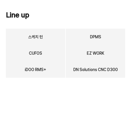
Line up
스케치 턴
DPMS
CUFOS
EZ WORK
iDOO RMS+
DN Solutions CNC D300