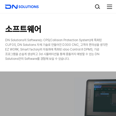
D
검
N
색
전
S
체
o
메
l
뉴
u
소프트웨어
t
i
DN Solutions의 Software는 CPS(Collision Protection System)에 특화된
o
CUFOS, DN Solutions 자체 기술로 만들어진 D300 CNC, 고객의 편의성을 생각한
n
EZ WORK, Smart factory와 자동화에 특화된 idoo Control과 DPMS, 가공
s
프로그램을 손쉽게 생성하고 3d 시뮬레이션을 통해 충돌까지 예방할 수 있는 DN
Solutions만의 Software를 경험해 보실 수 있습니다.