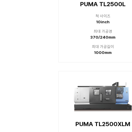
최
37
최