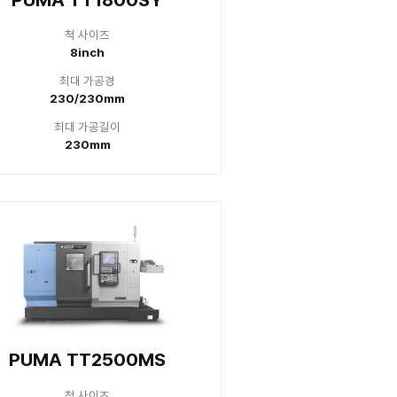
T1300SYB
PUMA T