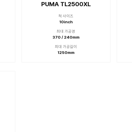
8inch
8
대 가공경
최대
0/240mm
350
대 가공길이
최대
600mm
10