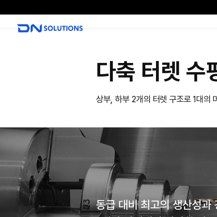
D
N
S
o
l
다축 
u
t
i
상부, 하부 2개의 
o
n
s