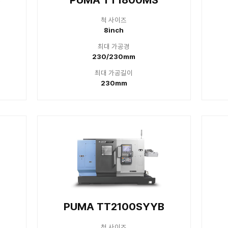
series
TT1300SY
PUMA T