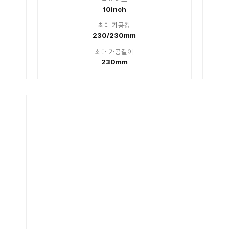
척 사이즈
척
5inch
6
대 가공경
최대
5/175mm
175
대 가공길이
최대
120mm
1