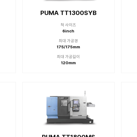
TL2500XLM
척 사이즈
10inch
대 가공경
 / 240mm
대 가공길이
250mm