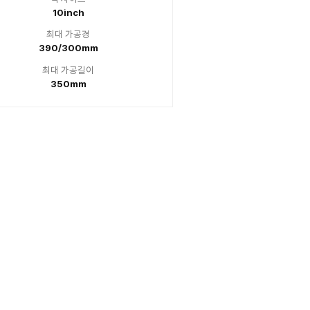
 사이즈
척 
inch
5i
 가공경
최대
/175mm
175/
 가공길이
최대 
20mm
12