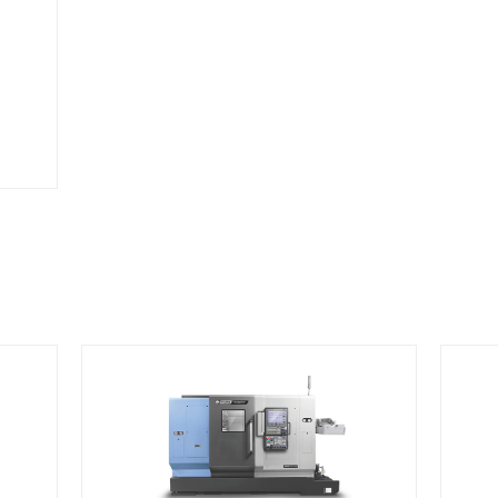
 TL2500L
PUMA 
척 사이즈
척
10inch
1
대 가공경
최대
0/240mm
370 
대 가공길이
최대
000mm
12