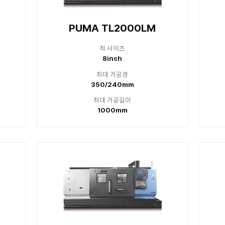
series
 TL2000
PUMA 
척 사이즈
척