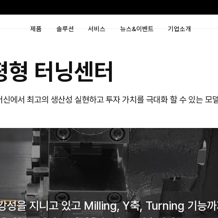
제품
솔루션
서비
터렛 수평형 터닝센
터렛 구조로 1대의 머신에서 최고의 생산성 실현하고