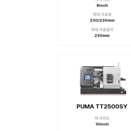
최
17
최