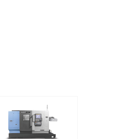
TL2500XL
PUMA T
 사이즈
척 
0inch
10
 가공경
최대
/ 240mm
350/
 가공길이
최대 
50mm
10