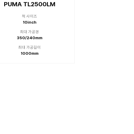
inch
10
 가공경
최대
/240mm
370/
 가공길이
최대 
00mm
60