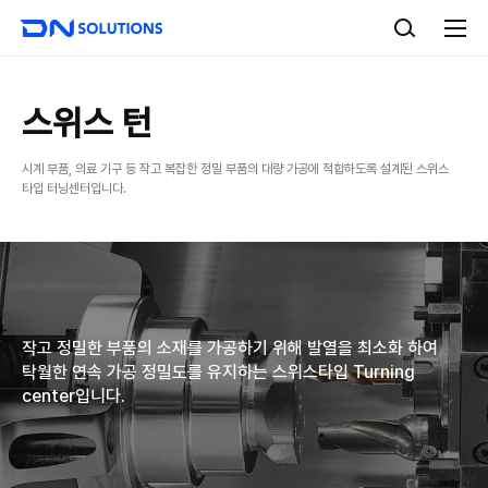
D
검
N
색
전
S
체
o
메
l
뉴
u
스위스 턴
t
i
시계 부품, 의료 기구 등 작고 복잡한 정밀 부품의 대량 가공에 적합하도록 설계된 스위스
o
타입 터닝센터입니다.
n
s
작고 정밀한 부품의 소재를 가공하기 위해 발열을 최소화 하여
탁월한 연속 가공 정밀도를 유지하는 스위스타입 Turning
center입니다.