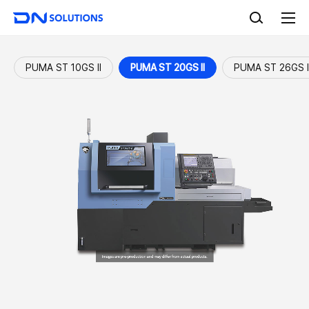
D
검
N
색
전
S
체
o
메
l
뉴
PUMA ST 10GS II
PUMA ST 20GS II
PUMA ST 26GS I
u
t
i
o
n
s