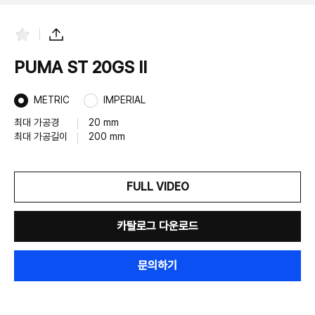
즐
공
겨
유
찾
하
PUMA ST 20GS II
기
기
METRIC
IMPERIAL
최대 가공경
20 mm
최대 가공길이
200 mm
FULL VIDEO
카탈로그 다운로드
문의하기