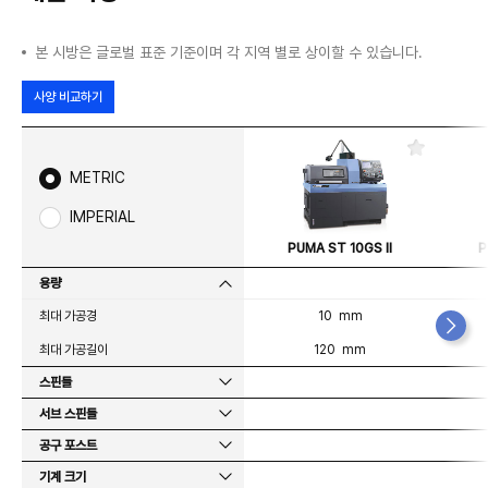
본 시방은 글로벌 표준 기준이며 각 지역 별로 상이할 수 있습니다.
사양 비교하기
즐
겨
METRIC
찾
기
IMPERIAL
PUMA ST 10GS II
P
용량
최대 가공경
10 mm
최대 가공길이
120 mm
스핀들
서브 스핀들
공구 포스트
기계 크기