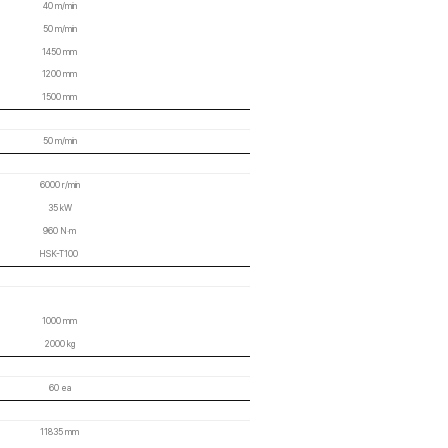
강력한 칩배출
복잡한 형상, 난삭재 가공 및 일반 가공에 탁월