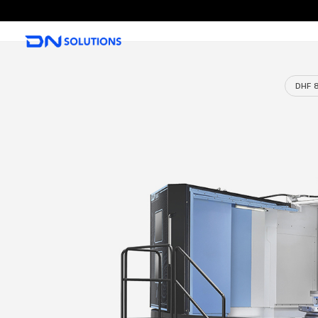
D
N
S
o
l
u
t
i
o
n
s