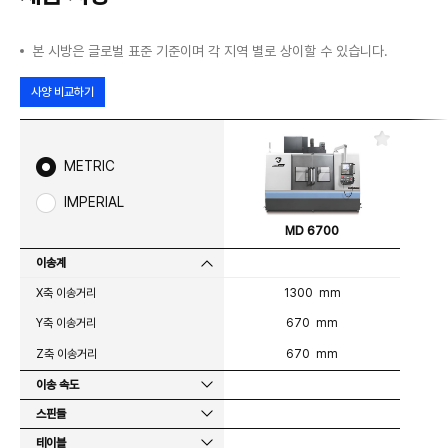
본 시방은 글로벌 표준 기준이며 각 지역 별로 상이할 수 있습니다.
사양 비교하기
즐
겨
METRIC
찾
기
IMPERIAL
MD 6700
이송계
X축 이송거리
1300 mm
Y축 이송거리
670 mm
Z축 이송거리
670 mm
이송 속도
스핀들
테이블