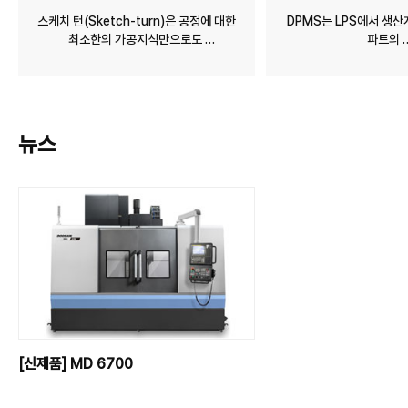
스케치 턴(Sketch-turn)은 공정에 대한
DPMS는 LPS에서 생
최소한의 가공지식만으로도
파트의
DN솔루션즈 터닝 센터에 최적화된 가공
셋업 및 가공이 진행되도록
프로그램을 생성할 수 있도록 해주는
운용 소프트웨어
NC 프로그래밍 자동화
소프트웨어입니다.
뉴스
[신제품] MD 6700