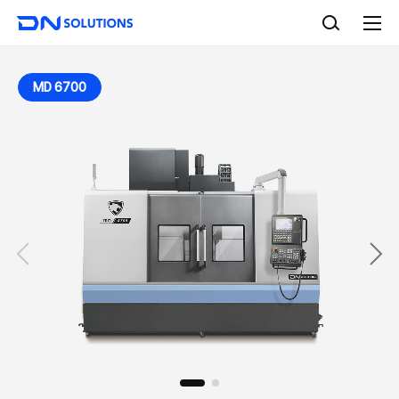
D
검
N
색
전
S
체
o
메
l
뉴
MD 6700
u
t
i
o
n
s