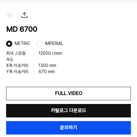
즐
공
겨
유
찾
하
MD 6700
기
기
METRIC
IMPERIAL
최대 스핀들
12000 r/min
속도
X축 이송거리
1300 mm
Y축 이송거리
670 mm
FULL VIDEO
카탈로그 다운로드
문의하기