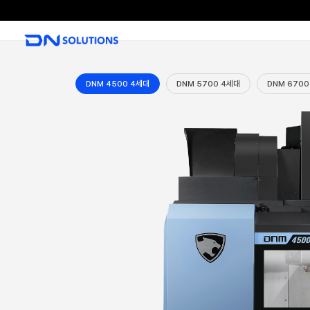
D
N
S
o
DNM 4500 4세대
DNM 5700 4
l
u
t
i
o
n
s