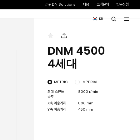
스
뉴스&이벤트
기업소개
M 5700L 4세대
DNM 6700L 4세대