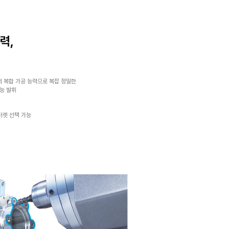
Faster Machining
Shorte
빠른 가공 속도
세팅