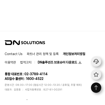
D
N
S
Contact Us
파트너 관리 정책 및 등록
개인정보처리방침
o
l
이용약관
법적고지
DN솔루션즈 브로슈어 다운로드
u
t
통합 대표번호 : 02-3789-4114
i
AS접수 콜센터 : 1600-4522
o
n
운영시간: 08:00~17:00 (점심시간 12:00~13:20 / 공휴일, 주말 제외)
s
대표자 : 김원종
사업자등록번호 : 827-81-00291
DN SOLUTIONS
ⓒ
All rights reserved