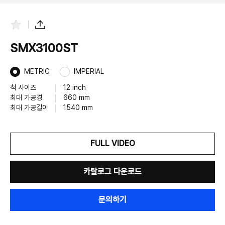
즐
공
겨
유
찾
하
SMX3100ST
기
기
METRIC
IMPERIAL
척 사이즈
12 inch
최대 가공경
660 mm
최대 가공길이
1540 mm
FULL VIDEO
카탈로그 다운로드
문의하기