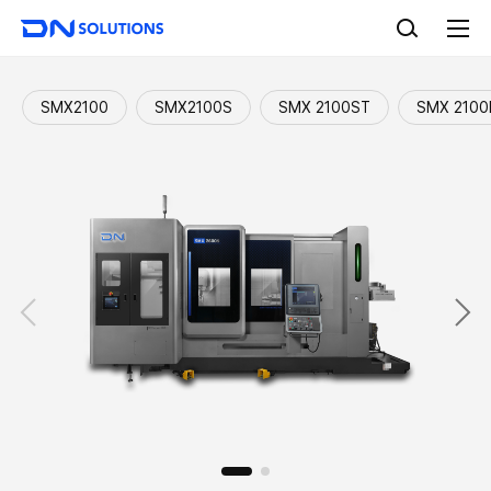
D
검
N
색
전
S
체
o
메
l
뉴
SMX2100
SMX2100S
SMX 2100ST
SMX 2100
u
t
i
o
n
s