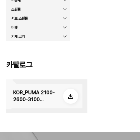
이송계
스핀들
서브 스핀들
터렛
기계 크기
카탈로그
KOR_PUMA 2100-
2600-3100
series_su_E36_260
508