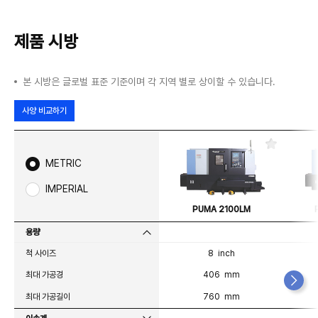
제품 시방
본 시방은 글로벌 표준 기준이며 각 지역 별로 상이할 수 있습니다.
사양 비교하기
즐
겨
METRIC
찾
기
IMPERIAL
PUMA 2100LM
용량
척 사이즈
8 inch
최대 가공경
406 mm
최대 가공길이
760 mm