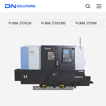
D
검
N
색
전
S
체
o
메
l
뉴
PUMA 2100LM
PUMA 2100LMS
PUMA 2100M
u
t
i
o
n
s