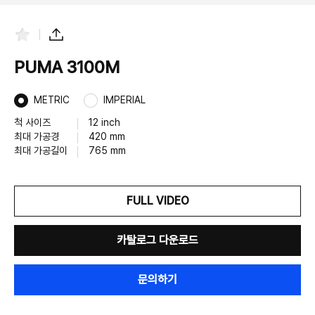
즐
공
겨
유
찾
하
PUMA 3100M
기
기
METRIC
IMPERIAL
척 사이즈
12 inch
최대 가공경
420 mm
최대 가공길이
765 mm
FULL VIDEO
카탈로그 다운로드
문의하기