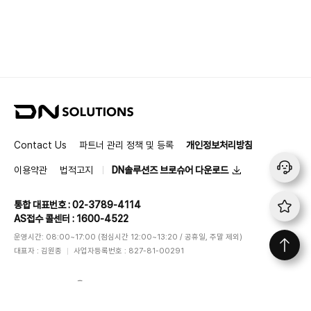
D
N
S
Contact Us
파트너 관리 정책 및 등록
개인정보처리방침
o
l
이용약관
법적고지
DN솔루션즈 브로슈어 다운로드
u
t
통합 대표번호 : 02-3789-4114
i
AS접수 콜센터 : 1600-4522
o
n
운영시간: 08:00~17:00 (점심시간 12:00~13:20 / 공휴일, 주말 제외)
s
대표자 : 김원종
사업자등록번호 : 827-81-00291
DN SOLUTIONS
ⓒ
All rights reserved