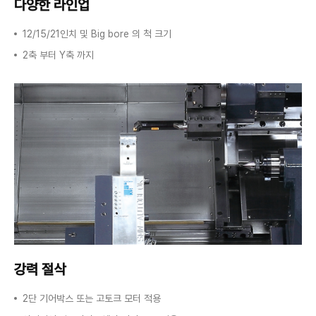
다양한 라인업
12/15/21인치 및 Big bore 의 척 크기
2축 부터 Y축 까지
강력 절삭
2단 기어박스 또는 고토크 모터 적용