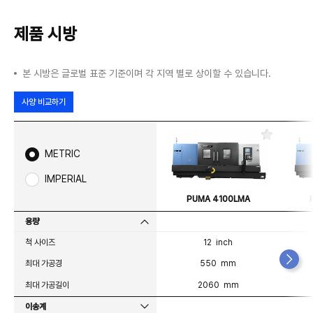
제품 시방
본 시방은 글로벌 표준 기준이며 각 지역 별로 상이할 수 있습니다.
사양 비교하기
즐
겨
METRIC
찾
기
IMPERIAL
PUMA 4100LMA
용량
척 사이즈
12 inch
최대 가공경
550 mm
최대 가공길이
2060 mm
이송계