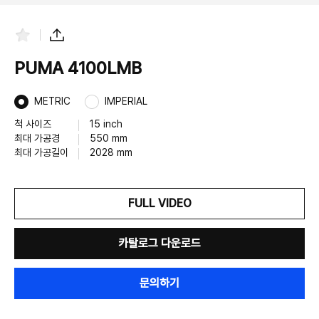
즐
공
겨
유
찾
하
PUMA 4100LMB
기
기
METRIC
IMPERIAL
척 사이즈
15 inch
최대 가공경
550 mm
최대 가공길이
2028 mm
FULL VIDEO
카탈로그 다운로드
문의하기