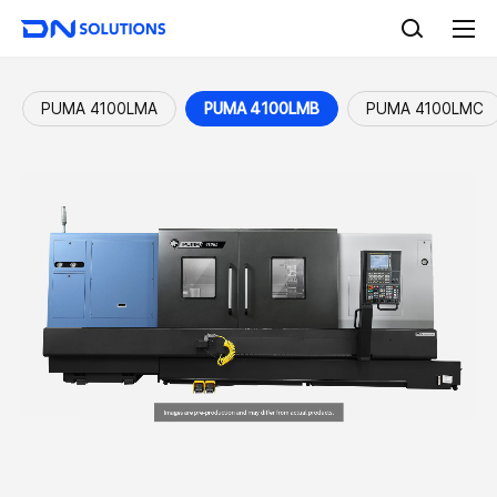
D
검
N
색
전
S
체
o
메
l
뉴
PUMA 4100LMA
PUMA 4100LMB
PUMA 4100LMC
u
t
i
o
n
s