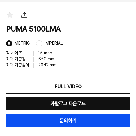
즐
공
겨
유
찾
하
PUMA 5100LMA
기
기
METRIC
IMPERIAL
척 사이즈
15 inch
최대 가공경
650 mm
최대 가공길이
2042 mm
FULL VIDEO
카탈로그 다운로드
문의하기