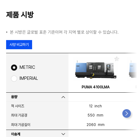
제품 시방
본 시방은 글로벌 표준 기준이며 각 지역 별로 상이할 수 있습니다.
사양 비교하기
즐
겨
METRIC
찾
기
IMPERIAL
PUMA 4100LMA
용량
척 사이즈
12 inch
최대 가공경
550 mm
최대 가공길이
2060 mm
이송계