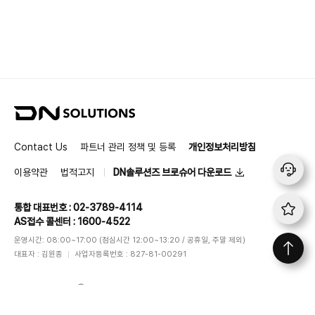
D
N
S
Contact Us
파트너 관리 정책 및 등록
개인정보처리방침
o
l
이용약관
법적고지
DN솔루션즈 브로슈어 다운로드
u
t
통합 대표번호 : 02-3789-4114
i
AS접수 콜센터 : 1600-4522
o
n
운영시간: 08:00~17:00 (점심시간 12:00~13:20 / 공휴일, 주말 제외)
s
대표자 : 김원종
사업자등록번호 : 827-81-00291
DN SOLUTIONS
ⓒ
All rights reserved