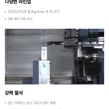
다양한 라인업
12/15/21인치 및 Big bore 의 척 크기
2축 부터 Y축 까지
강력 절삭
2단 기어박스 또는 고토크 모터 적용