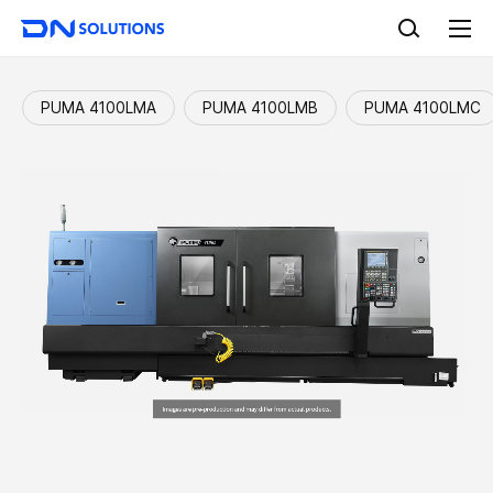
D
검
N
색
전
S
체
o
메
l
뉴
PUMA 4100LMA
PUMA 4100LMB
PUMA 4100LMC
u
t
i
o
n
s