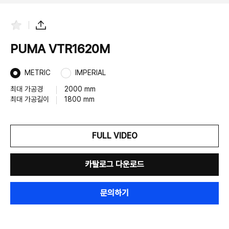
즐
공
겨
유
찾
하
PUMA VTR1620M
기
기
METRIC
IMPERIAL
최대 가공경
2000 mm
최대 가공길이
1800 mm
FULL VIDEO
카탈로그 다운로드
문의하기