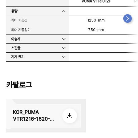
PUMA VTR1012F
P
용량
최대 가공경
1250 mm
최대 가공길이
750 mm
이송계
스핀들
기계 크기
카탈로그
KOR_PUMA
VTR1216-1620-
2025_su_32_2605
08