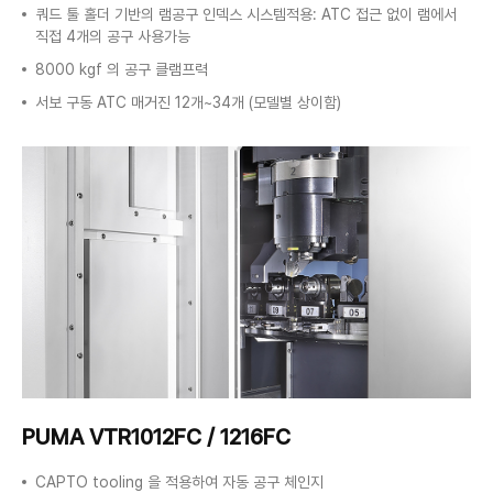
쿼드 툴 홀더 기반의 램공구 인덱스 시스템적용: ATC 접근 없이 램에서
직접 4개의
공구 사용가능
8000 kgf 의 공구 클램프력
서보 구동 ATC 매거진 12개~34개 (모델별 상이함)
PUMA VTR1012FC / 1216FC
CAPTO tooling 을 적용하여 자동 공구 체인지