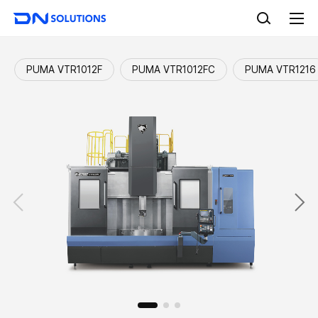
D
검
N
색
전
S
체
o
메
l
뉴
PUMA VTR1012F
PUMA VTR1012FC
PUMA VTR1216
u
t
i
o
n
s