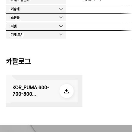
최대 가공길이
3250 mm
이송계
스핀들
터렛
기계 크기
카탈로그
KOR_PUMA 600-
700-800
series_su_E24_260
601