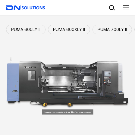
D
검
N
색
전
S
체
o
메
l
뉴
PUMA 600LY II
PUMA 600XLY II
PUMA 700LY II
u
t
i
o
n
s