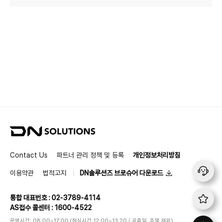
D
N
S
Contact Us
파트너 관리 정책 및 등록
개인정보처리방침
o
l
이용약관
법적고지
DN솔루션즈 브로슈어 다운로드
u
t
통합 대표번호 : 02-3789-4114
i
AS접수 콜센터 : 1600-4522
o
n
운영시간: 08:00~17:00 (점심시간 12:00~13:20 / 공휴일, 주말 제외)