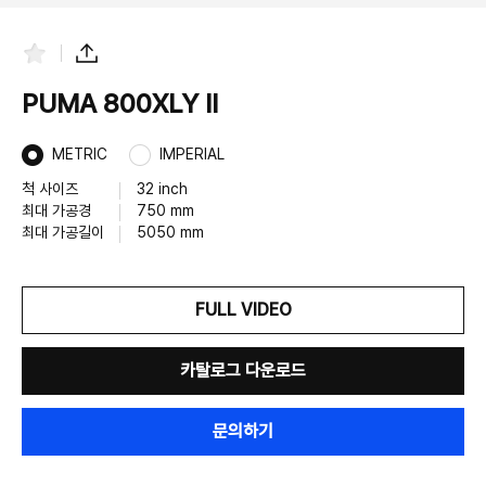
즐
공
겨
유
찾
하
PUMA 800XLY II
기
기
METRIC
IMPERIAL
척 사이즈
32 inch
최대 가공경
750 mm
최대 가공길이
5050 mm
FULL VIDEO
카탈로그 다운로드
문의하기