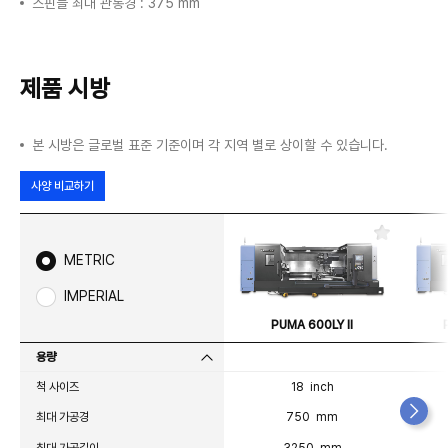
스핀들 최대 관통경 : 375 mm
제품 시방
본 시방은 글로벌 표준 기준이며 각 지역 별로 상이할 수 있습니다.
사양 비교하기
즐
겨
METRIC
찾
기
IMPERIAL
PUMA 600LY II
용량
척 사이즈
18 inch
최대 가공경
750 mm