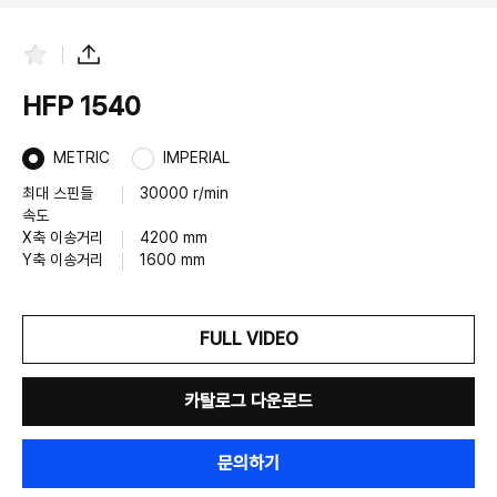
즐
공
겨
유
찾
하
HFP 1540
기
기
METRIC
IMPERIAL
최대 스핀들
30000 r/min
속도
X축 이송거리
4200 mm
Y축 이송거리
1600 mm
FULL VIDEO
카탈로그 다운로드
문의하기