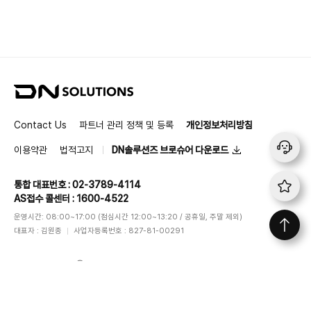
D
N
S
Contact Us
파트너 관리 정책 및 등록
개인정보처리방침
o
l
이용약관
법적고지
DN솔루션즈 브로슈어 다운로드
u
t
통합 대표번호 : 02-3789-4114
i
AS접수 콜센터 : 1600-4522
o
n
운영시간: 08:00~17:00 (점심시간 12:00~13:20 / 공휴일, 주말 제외)
s
대표자 : 김원종
사업자등록번호 : 827-81-00291
DN SOLUTIONS
ⓒ
All rights reserved
f
i
l
y
Follow Us