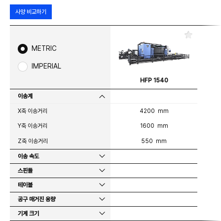
사양 비교하기
즐
겨
METRIC
찾
기
IMPERIAL
HFP 1540
이송계
X축 이송거리
4200 mm
Y축 이송거리
1600 mm
Z축 이송거리
550 mm
이송 속도
스핀들
테이블
공구 매거진 용량
기계 크기