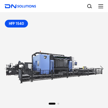
D
검
N
색
전
S
체
o
메
l
뉴
HFP 1540
u
t
i
o
n
s