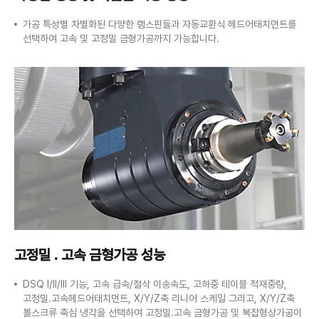
가공 특성별 차별화된 다양한 램스핀들과 자동교환식 헤드어태치먼트를
선택하여 고속 및 고정밀 금형가공까지 가능합니다.
고정밀 . 고속 금형가공 성능
DSQ I/II/III 기능, 고속 급속/절삭 이송속도, 고하중 테이블 적재중량,
고정밀.고속헤드어태치먼트, X/Y/Z축 리니어 스케일 그리고, X/Y/Z축
볼스크류 축심 냉각을 선택하여 고정밀.고속 금형가공 및 복잡형상가공이