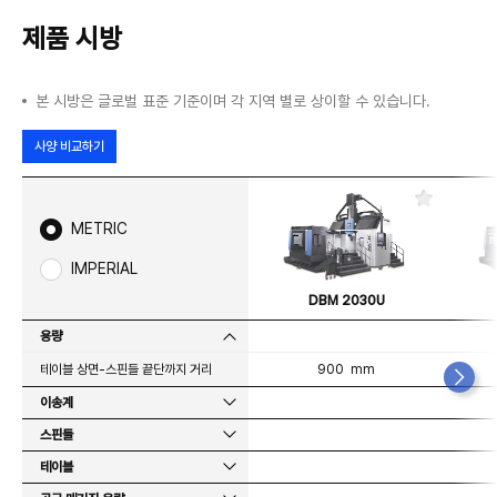
제품 시방
본 시방은 글로벌 표준 기준이며 각 지역 별로 상이할 수 있습니다.
사양 비교하기
즐
겨
METRIC
찾
기
IMPERIAL
DBM 2030U
용량
테이블 상면-스핀들 끝단까지 거리
900 mm
이송계
스핀들
테이블