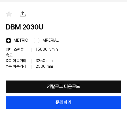
즐
공
겨
유
찾
하
DBM 2030U
기
기
METRIC
IMPERIAL
최대 스핀들
15000 r/min
속도
X축 이송거리
3250 mm
Y축 이송거리
2500 mm
카탈로그 다운로드
문의하기