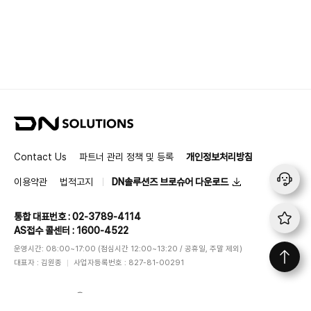
D
N
S
Contact Us
파트너 관리 정책 및 등록
개인정보처리방침
o
l
이용약관
법적고지
DN솔루션즈 브로슈어 다운로드
u
t
통합 대표번호 : 02-3789-4114
i
AS접수 콜센터 : 1600-4522
o
n
운영시간: 08:00~17:00 (점심시간 12:00~13:20 / 공휴일, 주말 제외)
s
대표자 : 김원종
사업자등록번호 : 827-81-00291
DN SOLUTIONS
ⓒ
All rights reserved