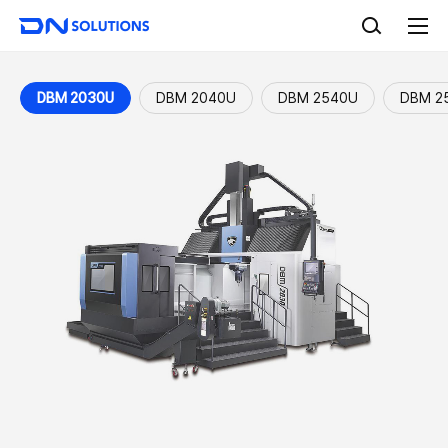
D
검
N
색
전
S
체
o
메
l
뉴
DBM 2030U
DBM 2040U
DBM 2540U
DBM 2
u
t
i
o
n
s