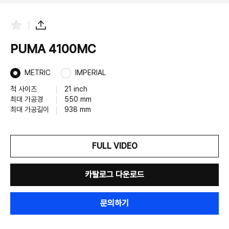
즐
공
겨
유
찾
하
PUMA 4100MC
기
기
METRIC
IMPERIAL
척 사이즈
21 inch
최대 가공경
550 mm
최대 가공길이
938 mm
FULL VIDEO
카탈로그 다운로드
문의하기