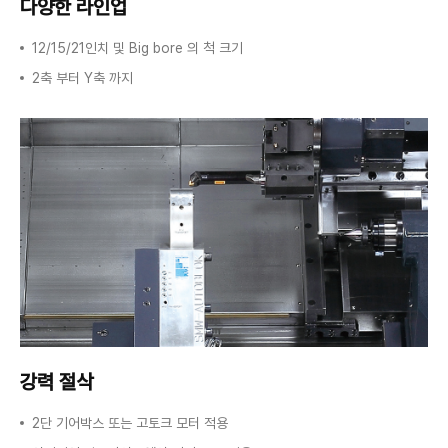
다양한 라인업
12/15/21인치 및 Big bore 의 척 크기
2축 부터 Y축 까지
강력 절삭
2단 기어박스 또는 고토크 모터 적용