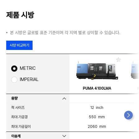
제품 시방
본 시방은 글로벌 표준 기준이며 각 지역 별로 상이할 수 있습니다.
사양 비교하기
즐
겨
METRIC
찾
기
IMPERIAL
PUMA 4100LMA
용량
척 사이즈
12 inch
최대 가공경
550 mm
최대 가공길이
2060 mm
이송계