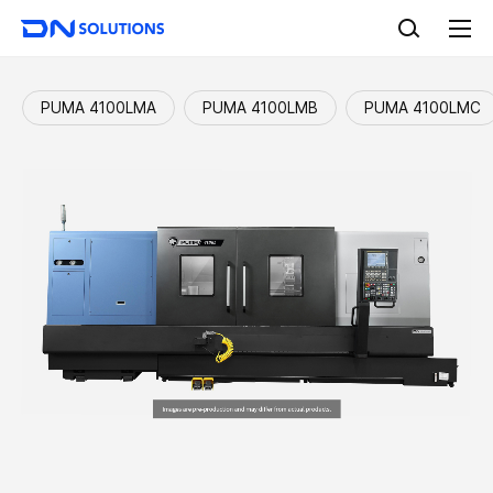
D
검
N
색
전
S
체
o
메
l
뉴
PUMA 4100LMA
PUMA 4100LMB
PUMA 4100LMC
u
t
i
o
n
s