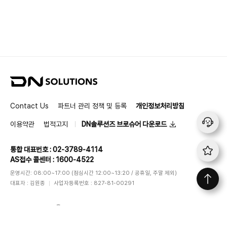
D
N
S
Contact Us
파트너 관리 정책 및 등록
개인정보처리방침
o
l
이용약관
법적고지
DN솔루션즈 브로슈어 다운로드
u
t
통합 대표번호 : 02-3789-4114
i
AS접수 콜센터 : 1600-4522
o
n
운영시간: 08:00~17:00 (점심시간 12:00~13:20 / 공휴일, 주말 제외)
s
대표자 : 김원종
사업자등록번호 : 827-81-00291
DN SOLUTIONS
ⓒ
All rights reserved